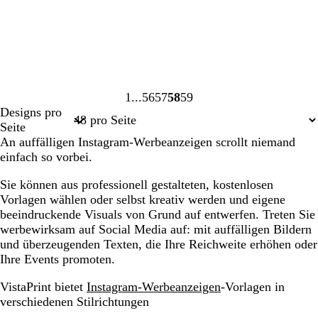
1
56
57
58
59
Seite
Seite
Seite
Seite
Seite
Designs pro
1
56
57
58
59
Seite
An auffälligen Instagram-Werbeanzeigen scrollt niemand
einfach so vorbei.
Sie können aus professionell gestalteten, kostenlosen
Vorlagen wählen oder selbst kreativ werden und eigene
beeindruckende Visuals von Grund auf entwerfen. Treten Sie
werbewirksam auf Social Media auf: mit auffälligen Bildern
und überzeugenden Texten, die Ihre Reichweite erhöhen oder
Ihre Events promoten.
VistaPrint bietet
Instagram-Werbeanzeigen
-Vorlagen in
verschiedenen Stilrichtungen