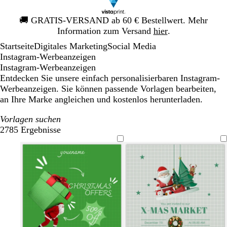
Galeriebild
🚚
GRATIS-VERSAND ab 60 € Bestellwert. Mehr
1
Information zum Versand
hier
.
von
Startseite
Digitales Marketing
Social Media
1
Instagram-Werbeanzeigen
Instagram-Werbeanzeigen
Entdecken Sie unsere einfach personalisierbaren Instagram-
Werbeanzeigen. Sie können passende Vorlagen bearbeiten,
an Ihre Marke angleichen und kostenlos herunterladen.
Vorlagen suchen
2785 Ergebnisse
Filter