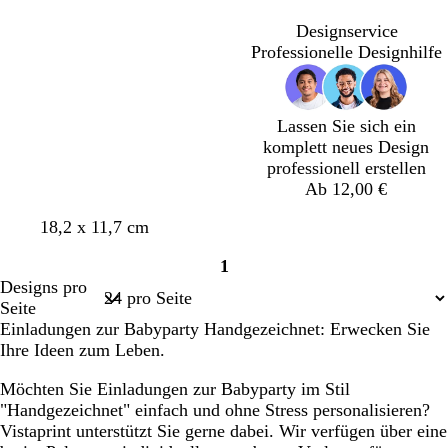
e
e
n
e
Designservice
d
Professionelle Designhilfe
e
l
Lassen Sie sich ein
komplett neues Design
professionell erstellen
Ab 12,00 €
C
H
H
H
H
18,2 x 11,7 cm
r
e
e
e
e
1
è
l
l
l
l
Seite
Designs pro
m
l
l
l
l
1
Seite
e
g
g
r
b
Einladungen zur Babyparty Handgezeichnet: Erwecken Sie
r
r
o
l
Ihre Ideen zum Leben.
a
a
s
a
u
u
a
u
Möchten Sie Einladungen zur Babyparty im Stil
"Handgezeichnet" einfach und ohne Stress personalisieren?
Vistaprint unterstützt Sie gerne dabei. Wir verfügen über eine