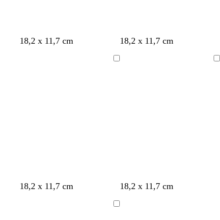
18,2 x 11,7 cm
18,2 x 11,7 cm
Ladevorgang
Ladevorgang
C
W
C
L
C
W
W
W
W
W
18,2 x 11,7 cm
18,2 x 11,7 cm
r
e
r
a
r
e
e
e
e
e
è
i
è
v
è
i
i
i
i
i
Ladevorgang
m
ß
m
e
m
ß
ß
ß
ß
ß