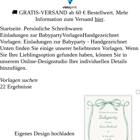
Galeriebild
🚚
GRATIS-VERSAND ab 60 € Bestellwert. Mehr
1
Information zum Versand
hier
.
von
Startseite
Persönliche Schreibwaren
1
...
Einladungen zur Babyparty
Vorlagen
Handgezeichnet
Vorlagen: Einladungen zur Babyparty - Handgezeichnet
Unten finden Sie einige unserer beliebtesten Vorlagen. Wenn
Sie Ihre Lieblingsoption gefunden haben, können Sie in
unserem Online-Designstudio Ihre individuellen Details
hinzufügen.
Vorlagen suchen
22 Ergebnisse
Filter
Eigenes Design hochladen