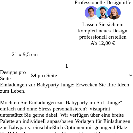
Professionelle Designhilfe
b
i
a
s
ü
l
o
u
a
n
a
l
u
e
Lassen Sie sich ein
t
komplett neues Design
t
professionell erstellen
Ab 12,00 €
W
H
W
W
W
21 x 9,5 cm
e
e
e
e
e
1
i
l
i
i
i
Seite
Designs pro
ß
l
ß
ß
ß
1
Seite
b
Einladungen zur Babyparty Junge: Erwecken Sie Ihre Ideen
l
zum Leben.
a
u
Möchten Sie Einladungen zur Babyparty im Stil "Junge"
einfach und ohne Stress personalisieren? Vistaprint
unterstützt Sie gerne dabei. Wir verfügen über eine breite
Palette an individuell anpassbaren Vorlagen für Einladungen
zur Babyparty, einschließlich Optionen mit genügend Platz