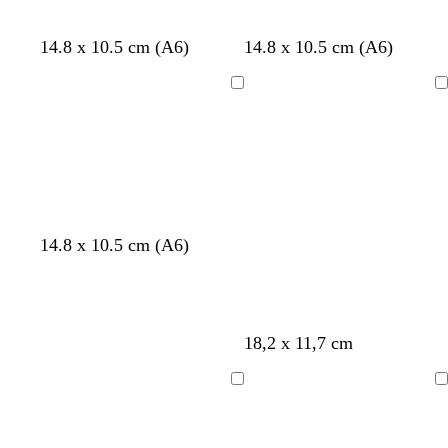
W
W
W
W
14.8 x 10.5 cm (A6)
14.8 x 10.5 cm (A6)
e
e
e
e
i
i
i
i
Ladevorgang
Ladevorgang
ß
ß
ß
ß
H
H
H
H
T
14.8 x 10.5 cm (A6)
e
e
e
e
ü
l
l
l
l
r
l
l
l
l
k
b
b
b
b
i
18,2 x 11,7 cm
l
l
l
l
s
a
a
a
a
u
u
u
u
Ladevorgang
Ladevorgang