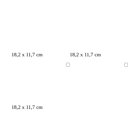
H
W
W
18,2 x 11,7 cm
18,2 x 11,7 cm
e
e
e
l
i
i
Ladevorgang
Ladevorgang
l
ß
ß
g
r
a
u
W
W
W
W
W
18,2 x 11,7 cm
e
e
e
e
e
i
i
i
i
i
ß
ß
ß
ß
ß