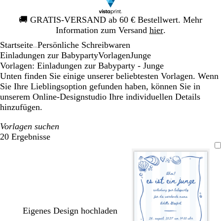
Galeriebild
🚚
GRATIS-VERSAND ab 60 € Bestellwert. Mehr
1
Information zum Versand
hier
.
von
Startseite
Persönliche Schreibwaren
1
...
Einladungen zur Babyparty
Vorlagen
Junge
Vorlagen: Einladungen zur Babyparty - Junge
Unten finden Sie einige unserer beliebtesten Vorlagen. Wenn
Sie Ihre Lieblingsoption gefunden haben, können Sie in
unserem Online-Designstudio Ihre individuellen Details
hinzufügen.
Vorlagen suchen
20 Ergebnisse
Filter
Eigenes Design hochladen