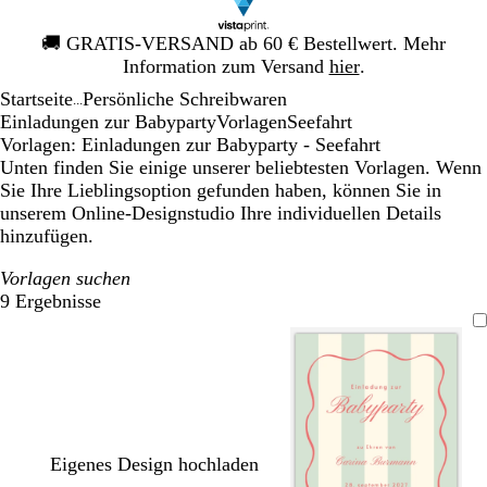
Galeriebild
🚚
GRATIS-VERSAND ab 60 € Bestellwert. Mehr
1
Information zum Versand
hier
.
von
Startseite
Persönliche Schreibwaren
1
...
Einladungen zur Babyparty
Vorlagen
Seefahrt
Vorlagen: Einladungen zur Babyparty - Seefahrt
Unten finden Sie einige unserer beliebtesten Vorlagen. Wenn
Sie Ihre Lieblingsoption gefunden haben, können Sie in
unserem Online-Designstudio Ihre individuellen Details
hinzufügen.
Vorlagen suchen
9 Ergebnisse
Filter
Eigenes Design hochladen