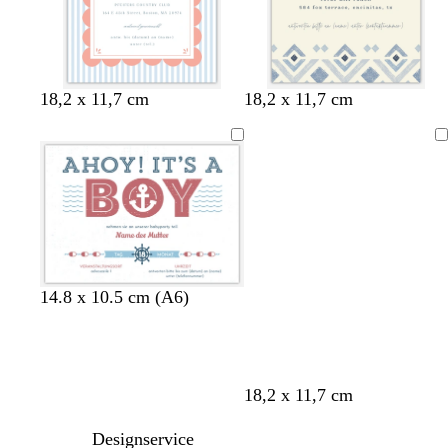
W
W
W
W
W
W
W
C
W
W
W
W
18,2 x 11,7 cm
18,2 x 11,7 cm
e
e
e
e
e
e
e
r
e
e
e
e
i
i
i
i
i
i
i
è
i
i
i
i
Ladevorgang
ß
ß
ß
ß
ß
ß
ß
m
ß
ß
ß
ß
e
14.8 x 10.5 cm (A6)
D
T
B
H
18,2 x 11,7 cm
u
ü
l
e
n
r
a
l
Designservice