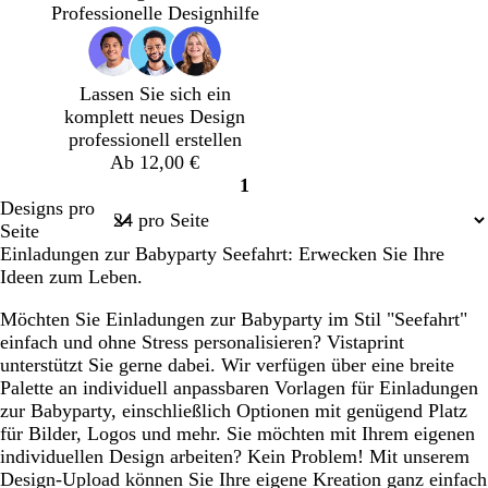
k
k
s
l
Professionelle Designhilfe
e
i
s
b
l
s
v
l
b
i
a
Lassen Sie sich ein
l
o
u
komplett neues Design
a
l
professionell erstellen
u
e
Ab 12,00 €
t
1
t
Seite
Designs pro
1
Seite
Einladungen zur Babyparty Seefahrt: Erwecken Sie Ihre
Ideen zum Leben.
Möchten Sie Einladungen zur Babyparty im Stil "Seefahrt"
einfach und ohne Stress personalisieren? Vistaprint
unterstützt Sie gerne dabei. Wir verfügen über eine breite
Palette an individuell anpassbaren Vorlagen für Einladungen
zur Babyparty, einschließlich Optionen mit genügend Platz
für Bilder, Logos und mehr. Sie möchten mit Ihrem eigenen
individuellen Design arbeiten? Kein Problem! Mit unserem
Design-Upload können Sie Ihre eigene Kreation ganz einfach