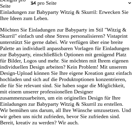
m
ß
ß
ß
ß
ß
1
Seite
e
Einladungen zur Babyparty Witzig & Skurril: Erwecken Sie
Ihre Ideen zum Leben.
Möchten Sie Einladungen zur Babyparty im Stil "Witzig &
Skurril" einfach und ohne Stress personalisieren? Vistaprint
unterstützt Sie gerne dabei. Wir verfügen über eine breite
Palette an individuell anpassbaren Vorlagen für Einladungen
zur Babyparty, einschließlich Optionen mit genügend Platz
für Bilder, Logos und mehr. Sie möchten mit Ihrem eigenen
individuellen Design arbeiten? Kein Problem! Mit unserem
Design-Upload können Sie Ihre eigene Kreation ganz einfach
hochladen und sich auf die Produktoptionen konzentrieren,
die für Sie relevant sind. Sie haben sogar die Möglichkeit,
mit einem unserer professionellen Designer
zusammenzuarbeiten, um ein originelles Design für Ihre
Einladungen zur Babyparty Witzig & Skurril zu erstellen.
Wir bemühen uns darum, all Ihre Wünsche umzusetzen. Und
wir geben uns nicht zufrieden, bevor Sie zufrieden sind.
Bereit, kreativ zu werden? Wir auch.