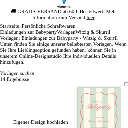
Galeriebild
🚚
GRATIS-VERSAND ab 60 € Bestellwert. Mehr
1
Information zum Versand
hier
.
von
Startseite
Persönliche Schreibwaren
1
...
Einladungen zur Babyparty
Vorlagen
Witzig & Skurril
Vorlagen: Einladungen zur Babyparty - Witzig & Skurril
Unten finden Sie einige unserer beliebtesten Vorlagen. Wenn
Sie Ihre Lieblingsoption gefunden haben, können Sie in
unserem Online-Designstudio Ihre individuellen Details
hinzufügen.
Vorlagen suchen
14 Ergebnisse
Filter
Eigenes Design hochladen