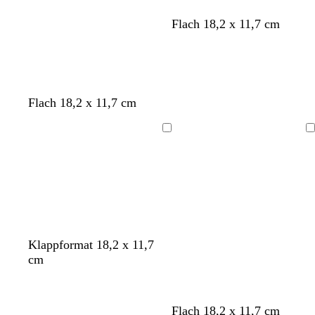
a
l
ü
W
S
H
G
W
Flach 18,2 x 11,7 cm
u
a
n
e
c
e
i
a
i
h
l
s
l
ß
w
l
c
d
a
g
h
g
r
r
t
r
Flach 18,2 x 11,7 cm
z
a
g
ü
u
r
n
Ladevorgang
Ladevorgang
ü
n
Klappformat 18,2 x 11,7
cm
Flach 18,2 x 11,7 cm