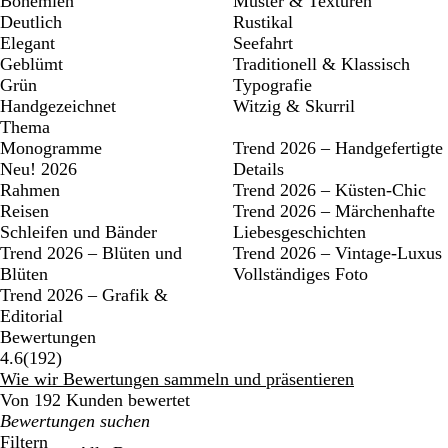
Bohemien
Muster & Texturen
Deutlich
Rustikal
Elegant
Seefahrt
Geblümt
Traditionell & Klassisch
Grün
Typografie
Handgezeichnet
Witzig & Skurril
Thema
Monogramme
Trend 2026 – Handgefertigte
Neu! 2026
Details
Rahmen
Trend 2026 – Küsten-Chic
Reisen
Trend 2026 – Märchenhafte
Schleifen und Bänder
Liebesgeschichten
Trend 2026 – Blüten und
Trend 2026 – Vintage-Luxus
Blüten
Vollständiges Foto
Trend 2026 – Grafik &
Editorial
Bewertungen
192
4.6
(
192
)
Bewertungen
Wie wir Bewertungen sammeln und präsentieren
Von 192 Kunden bewertet
Meine
Sucheingaben
Filtern