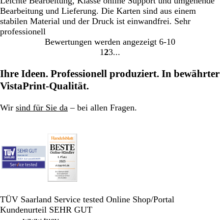
Leichte Bearbeitung, Klasse online Support und umgehende
Bearbeitung und Lieferung. Die Karten sind aus einem
stabilen Material und der Druck ist einwandfrei. Sehr
professionell
Bewertungen werden angezeigt
6-10
1
2
3
Gehe
Gehe
Gehe
zu
zu
zu
Ihre Ideen. Professionell produziert. In bewährter
Seite
Seite
Seite
VistaPrint-Qualität.
Wir
sind für Sie da
– bei allen Fragen.
TÜV Saarland Service tested Online Shop/Portal
Kundenurteil SEHR GUT