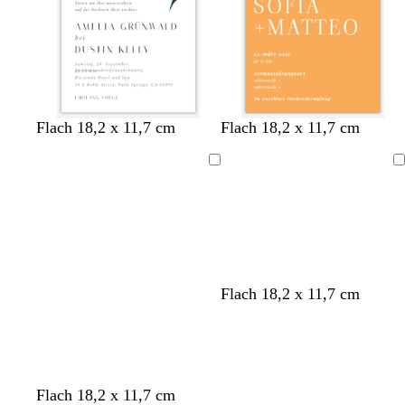
W
G
W
C
H
Flach 18,2 x 11,7 cm
Flach 18,2 x 11,7 cm
e
i
e
r
e
i
s
i
è
l
Ladevorgang
Ladevorgang
ß
c
ß
m
l
h
e
b
t
l
g
a
r
u
ü
Flach 18,2 x 11,7 cm
n
G
H
S
G
L
S
Flach 18,2 x 11,7 cm