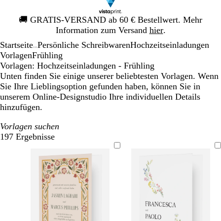
Galeriebild
🚚
GRATIS-VERSAND ab 60 € Bestellwert. Mehr
1
Information zum Versand
hier
.
von
Startseite
Persönliche Schreibwaren
Hochzeitseinladungen
1
...
Vorlagen
Frühling
Vorlagen: Hochzeitseinladungen - Frühling
Unten finden Sie einige unserer beliebtesten Vorlagen. Wenn
Sie Ihre Lieblingsoption gefunden haben, können Sie in
unserem Online-Designstudio Ihre individuellen Details
hinzufügen.
Vorlagen suchen
197 Ergebnisse
Filter