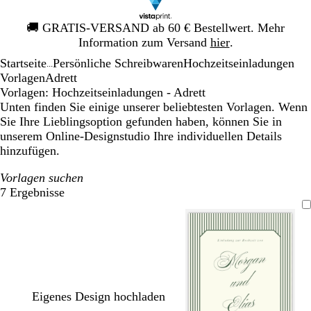
Galeriebild
🚚
GRATIS-VERSAND ab 60 € Bestellwert. Mehr
1
Information zum Versand
hier
.
von
Startseite
Persönliche Schreibwaren
Hochzeitseinladungen
1
...
Vorlagen
Adrett
Vorlagen: Hochzeitseinladungen - Adrett
Unten finden Sie einige unserer beliebtesten Vorlagen. Wenn
Sie Ihre Lieblingsoption gefunden haben, können Sie in
unserem Online-Designstudio Ihre individuellen Details
hinzufügen.
Vorlagen suchen
7 Ergebnisse
Filter
Eigenes Design hochladen