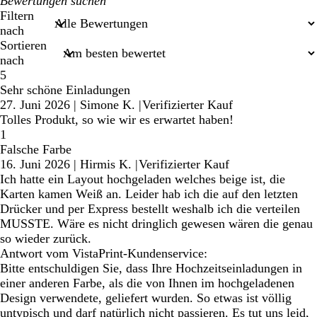
Meine
Sucheingaben
Filtern
nach
Sortieren
nach
5
Sehr schöne Einladungen
27. Juni 2026
|
Simone K.
|
Verifizierter Kauf
Tolles Produkt, so wie wir es erwartet haben!
1
Falsche Farbe
16. Juni 2026
|
Hirmis K.
|
Verifizierter Kauf
Ich hatte ein Layout hochgeladen welches beige ist, die
Karten kamen Weiß an. Leider hab ich die auf den letzten
Drücker und per Express bestellt weshalb ich die verteilen
MUSSTE. Wäre es nicht dringlich gewesen wären die genau
so wieder zurück.
Antwort vom VistaPrint-Kundenservice:
Bitte entschuldigen Sie, dass Ihre Hochzeitseinladungen in
einer anderen Farbe, als die von Ihnen im hochgeladenen
Design verwendete, geliefert wurden. So etwas ist völlig
untypisch und darf natürlich nicht passieren. Es tut uns leid,