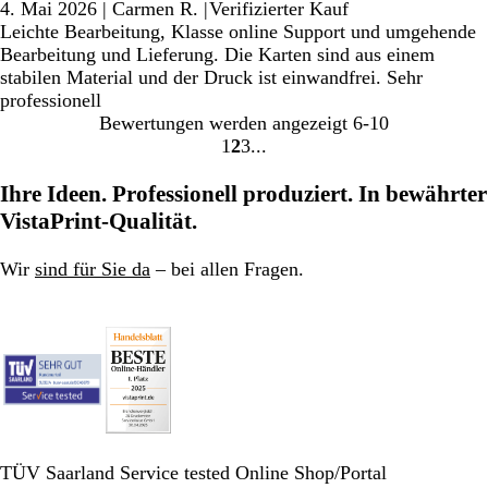
4. Mai 2026
|
Carmen R.
|
Verifizierter Kauf
Leichte Bearbeitung, Klasse online Support und umgehende
Bearbeitung und Lieferung. Die Karten sind aus einem
stabilen Material und der Druck ist einwandfrei. Sehr
professionell
Bewertungen werden angezeigt
6-10
1
2
3
Gehe
Gehe
Gehe
zu
zu
zu
Ihre Ideen. Professionell produziert. In bewährter
Seite
Seite
Seite
VistaPrint-Qualität.
Wir
sind für Sie da
– bei allen Fragen.
TÜV Saarland Service tested Online Shop/Portal