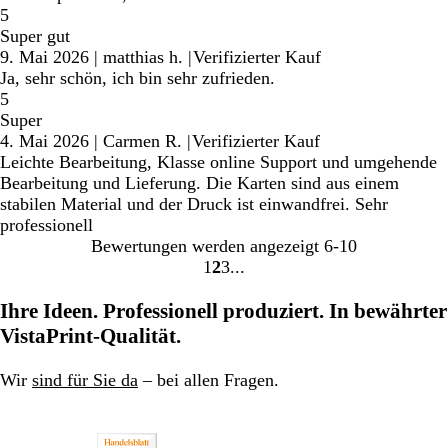
5
Super gut
9. Mai 2026
|
matthias h.
|
Verifizierter Kauf
Ja, sehr schön, ich bin sehr zufrieden.
5
Super
4. Mai 2026
|
Carmen R.
|
Verifizierter Kauf
Leichte Bearbeitung, Klasse online Support und umgehende
Bearbeitung und Lieferung. Die Karten sind aus einem
stabilen Material und der Druck ist einwandfrei. Sehr
professionell
Bewertungen werden angezeigt
6-10
1
2
3
Gehe
Gehe
Gehe
zu
zu
zu
Ihre Ideen. Professionell produziert. In bewährter
Seite
Seite
Seite
VistaPrint-Qualität.
Wir
sind für Sie da
– bei allen Fragen.