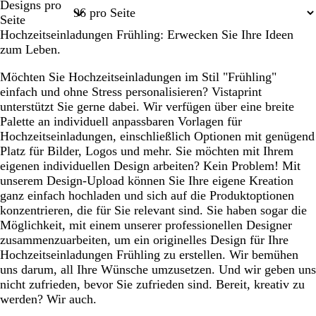
Designs pro
u
e
c
l
1
2
3
Seite
d
h
b
Hochzeitseinladungen Frühling: Erwecken Sie Ihre Ideen
e
t
r
zum Leben.
r
g
a
r
u
Möchten Sie Hochzeitseinladungen im Stil "Frühling"
ü
n
einfach und ohne Stress personalisieren? Vistaprint
n
unterstützt Sie gerne dabei. Wir verfügen über eine breite
Palette an individuell anpassbaren Vorlagen für
Hochzeitseinladungen, einschließlich Optionen mit genügend
Platz für Bilder, Logos und mehr. Sie möchten mit Ihrem
eigenen individuellen Design arbeiten? Kein Problem! Mit
unserem Design-Upload können Sie Ihre eigene Kreation
ganz einfach hochladen und sich auf die Produktoptionen
konzentrieren, die für Sie relevant sind. Sie haben sogar die
Möglichkeit, mit einem unserer professionellen Designer
zusammenzuarbeiten, um ein originelles Design für Ihre
Hochzeitseinladungen Frühling zu erstellen. Wir bemühen
uns darum, all Ihre Wünsche umzusetzen. Und wir geben uns
nicht zufrieden, bevor Sie zufrieden sind. Bereit, kreativ zu
werden? Wir auch.