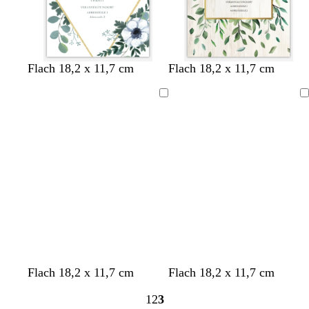
Flach 18,2 x 11,7 cm
Flach 18,2 x 11,7 cm
Ladevorgang
Ladevorgang
G
F
G
H
Flach 18,2 x 11,7 cm
Flach 18,2 x 11,7 cm
r
l
i
e
1
2
3
a
i
s
l
Seite
Seite
Seite