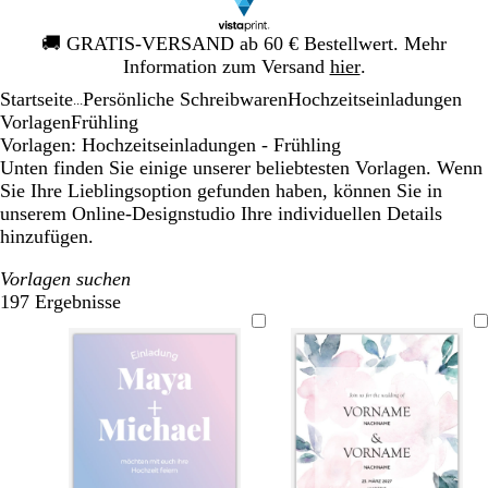
Galeriebild
🚚
GRATIS-VERSAND ab 60 € Bestellwert. Mehr
1
Information zum Versand
hier
.
von
Startseite
Persönliche Schreibwaren
Hochzeitseinladungen
1
...
Vorlagen
Frühling
Vorlagen: Hochzeitseinladungen - Frühling
Unten finden Sie einige unserer beliebtesten Vorlagen. Wenn
Sie Ihre Lieblingsoption gefunden haben, können Sie in
unserem Online-Designstudio Ihre individuellen Details
hinzufügen.
Vorlagen suchen
197 Ergebnisse
Filter