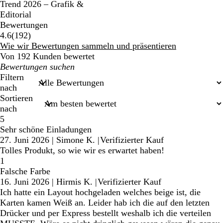
Trend 2026 – Grafik &
Editorial
Bewertungen
192
4.6
(
192
)
Bewertungen
Wie wir Bewertungen sammeln und präsentieren
Von 192 Kunden bewertet
Meine
Sucheingaben
Filtern
nach
Sortieren
nach
5
Sehr schöne Einladungen
27. Juni 2026
|
Simone K.
|
Verifizierter Kauf
Tolles Produkt, so wie wir es erwartet haben!
1
Falsche Farbe
16. Juni 2026
|
Hirmis K.
|
Verifizierter Kauf
Ich hatte ein Layout hochgeladen welches beige ist, die
Karten kamen Weiß an. Leider hab ich die auf den letzten
Drücker und per Express bestellt weshalb ich die verteilen