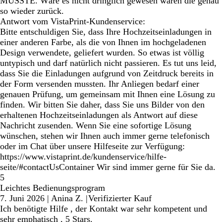
MUSSTE. Wäre es nicht dringlich gewesen wären die genau
so wieder zurück.
Antwort vom VistaPrint-Kundenservice:
Bitte entschuldigen Sie, dass Ihre Hochzeitseinladungen in
einer anderen Farbe, als die von Ihnen im hochgeladenen
Design verwendete, geliefert wurden. So etwas ist völlig
untypisch und darf natürlich nicht passieren. Es tut uns leid,
dass Sie die Einladungen aufgrund von Zeitdruck bereits in
der Form versenden mussten. Ihr Anliegen bedarf einer
genauen Prüfung, um gemeinsam mit Ihnen eine Lösung zu
finden. Wir bitten Sie daher, dass Sie uns Bilder von den
erhaltenen Hochzeitseinladungen als Antwort auf diese
Nachricht zusenden. Wenn Sie eine sofortige Lösung
wünschen, stehen wir Ihnen auch immer gerne telefonisch
oder im Chat über unsere Hilfeseite zur Verfügung:
https://www.vistaprint.de/kundenservice/hilfe-
seite/#contactUsContainer Wir sind immer gerne für Sie da.
5
Leichtes Bedienungsprogram
7. Juni 2026
|
Anina Z.
|
Verifizierter Kauf
Ich benötigte Hilfe , der Kontakt war sehr kompetent und
sehr emphatisch , 5 Stars.