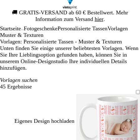
Galeriebild
🚚
GRATIS-VERSAND ab 60 € Bestellwert. Mehr
1
Information zum Versand
hier
.
von
Startseite
Fotogeschenke
Personalisierte Tassen
Vorlagen
1
...
Muster & Texturen
Vorlagen: Personalisierte Tassen - Muster & Texturen
Unten finden Sie einige unserer beliebtesten Vorlagen. Wenn
Sie Ihre Lieblingsoption gefunden haben, können Sie in
unserem Online-Designstudio Ihre individuellen Details
hinzufügen.
Vorlagen suchen
45 Ergebnisse
Filter
Eigenes Design hochladen