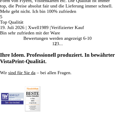
Form von Flyern, Visitenkarten etc. Die Qualität ist immer
top, die Preise absolut fair und die Lieferung immer schnell.
Mehr geht nicht. Ich bin 100% zufrieden
5
Top Qualität
19. Juli 2026
|
Xwell1989
|
Verifizierter Kauf
Bin sehr zufrieden mit der Ware
Bewertungen werden angezeigt
6-10
1
2
3
Gehe
Gehe
Gehe
zu
zu
zu
Ihre Ideen. Professionell produziert. In bewährter
Seite
Seite
Seite
VistaPrint-Qualität.
1
2
3
Wir
sind für Sie da
– bei allen Fragen.