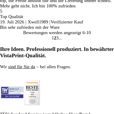
top, die Preise absolut fair und die Lieferung immer schnell.
Mehr geht nicht. Ich bin 100% zufrieden
5
Top Qualität
19. Juli 2026
|
Xwell1989
|
Verifizierter Kauf
Bin sehr zufrieden mit der Ware
Bewertungen werden angezeigt
6-10
1
2
3
Gehe
Gehe
Gehe
zu
zu
zu
Ihre Ideen. Professionell produziert. In bewährter
Seite
Seite
Seite
VistaPrint-Qualität.
Wir
sind für Sie da
– bei allen Fragen.