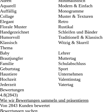
Adrett
Minimalistisch
Aquarell
Modern & Einfach
Auffällig
Monogramme
Collage
Muster & Texturen
Elegant
Retro
Florale Muster
Rustikal
Handgezeichnet
Schleifen und Bänder
Humorvoll
Traditionell & Klassisch
Klassisch
Witzig & Skurril
Thema
Baby
Lehrer
Brautjungfer
Muttertag
Familie
Schulabschluss
Geburtstag
Sport
Haustiere
Unternehmen
Hochzeit
Valentinstag
Jederzeit
Vatertag
Bewertungen
2843
4.8
(
2843
)
Bewertungen
Wie wir Bewertungen sammeln und präsentieren
Von 2843 Kunden bewertet
Meine