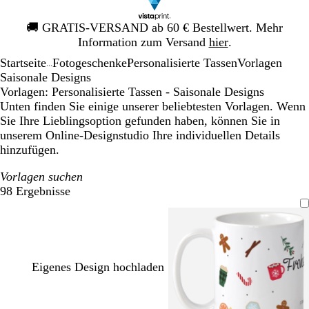
Galeriebild
🚚
GRATIS-VERSAND ab 60 € Bestellwert. Mehr
1
Information zum Versand
hier
.
von
Startseite
Fotogeschenke
Personalisierte Tassen
Vorlagen
1
...
Saisonale Designs
Vorlagen: Personalisierte Tassen - Saisonale Designs
Unten finden Sie einige unserer beliebtesten Vorlagen. Wenn
Sie Ihre Lieblingsoption gefunden haben, können Sie in
unserem Online-Designstudio Ihre individuellen Details
hinzufügen.
Vorlagen suchen
98 Ergebnisse
Filter
Eigenes Design hochladen