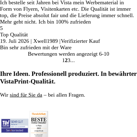
Ich bestelle seit Jahren bei Vista mein Werbematerial in
Form von Flyern, Visitenkarten etc. Die Qualität ist immer
top, die Preise absolut fair und die Lieferung immer schnell.
Mehr geht nicht. Ich bin 100% zufrieden
5
Top Qualität
19. Juli 2026
|
Xwell1989
|
Verifizierter Kauf
Bin sehr zufrieden mit der Ware
Bewertungen werden angezeigt
6-10
1
2
3
Gehe
Gehe
Gehe
zu
zu
zu
Ihre Ideen. Professionell produziert. In bewährter
Seite
Seite
Seite
VistaPrint-Qualität.
Wir
sind für Sie da
– bei allen Fragen.