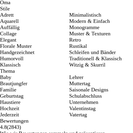
Oma
Stile
Adrett
Minimalistisch
Aquarell
Modern & Einfach
Auffällig
Monogramme
Collage
Muster & Texturen
Elegant
Retro
Florale Muster
Rustikal
Handgezeichnet
Schleifen und Bänder
Humorvoll
Traditionell & Klassisch
Klassisch
Witzig & Skurril
Thema
Baby
Lehrer
Brautjungfer
Muttertag
Familie
Saisonale Designs
Geburtstag
Schulabschluss
Haustiere
Unternehmen
Hochzeit
Valentinstag
Jederzeit
Vatertag
Bewertungen
2843
4.8
(
2843
)
Bewertungen