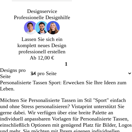
W
S
D
D
O
B
D
S
D
S
a
m
u
u
l
l
u
c
u
c
Designservice
l
a
n
n
i
a
n
h
n
h
Professionelle Designhilfe
d
r
k
k
v
u
k
w
k
w
g
a
e
e
g
g
e
a
e
a
r
g
l
l
r
r
l
r
l
r
Lassen Sie sich ein
ü
d
b
g
ü
ü
b
z
l
z
komplett neues Design
n
l
r
n
n
l
i
professionell erstellen
a
a
a
l
Ab 12,00 €
u
u
u
a
1
Seite
Designs pro
1
Seite
Personalisierte Tassen Sport: Erwecken Sie Ihre Ideen zum
Leben.
Möchten Sie Personalisierte Tassen im Stil "Sport" einfach
und ohne Stress personalisieren? Vistaprint unterstützt Sie
gerne dabei. Wir verfügen über eine breite Palette an
individuell anpassbaren Vorlagen für Personalisierte Tassen,
einschließlich Optionen mit genügend Platz für Bilder, Logos
und mehr. Sie möchten mit Ihrem eigenen individuellen