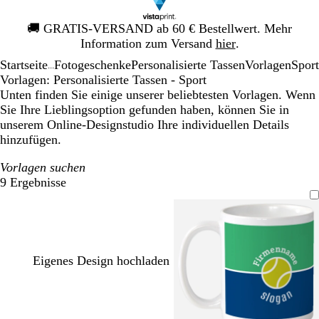
Galeriebild
🚚
GRATIS-VERSAND ab 60 € Bestellwert. Mehr
1
Information zum Versand
hier
.
von
Startseite
Fotogeschenke
Personalisierte Tassen
Vorlagen
Sport
1
...
Vorlagen: Personalisierte Tassen - Sport
Unten finden Sie einige unserer beliebtesten Vorlagen. Wenn
Sie Ihre Lieblingsoption gefunden haben, können Sie in
unserem Online-Designstudio Ihre individuellen Details
hinzufügen.
Vorlagen suchen
9 Ergebnisse
Filter
Eigenes Design hochladen