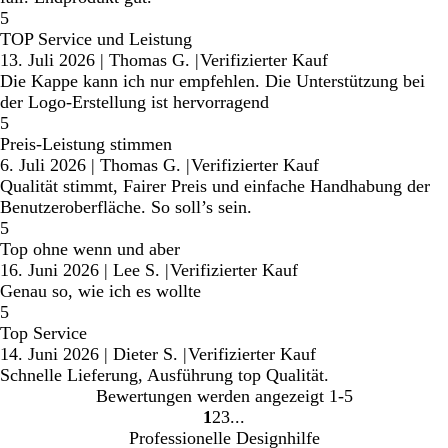
5
TOP Service und Leistung
13. Juli 2026
|
Thomas G.
|
Verifizierter Kauf
Die Kappe kann ich nur empfehlen. Die Unterstützung bei
der Logo-Erstellung ist hervorragend
5
Preis-Leistung stimmen
6. Juli 2026
|
Thomas G.
|
Verifizierter Kauf
Qualität stimmt, Fairer Preis und einfache Handhabung der
Benutzeroberfläche. So soll’s sein.
5
Top ohne wenn und aber
16. Juni 2026
|
Lee S.
|
Verifizierter Kauf
Genau so, wie ich es wollte
5
Top Service
14. Juni 2026
|
Dieter S.
|
Verifizierter Kauf
Schnelle Lieferung, Ausführung top Qualität.
Bewertungen werden angezeigt
1-5
1
2
3
Gehe
Gehe
Gehe
Professionelle Designhilfe
zu
zu
zu