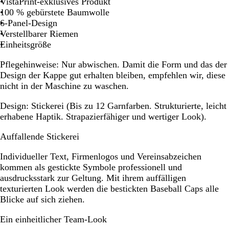
VistaPrint-exklusives Produkt
a
n
4
e
8
F
100 % gebürstete Baumwolle
r
e
7
l
D
9
6-Panel-Design
z
b
6
g
4
F
Verstellbarer Riemen
l
r
Einheitsgröße
a
a
u
u
Pflegehinweise:
Nur abwischen. Damit die Form und das der
Design der Kappe gut erhalten bleiben, empfehlen wir, diese
nicht in der Maschine zu waschen.
Design:
Stickerei (Bis zu 12 Garnfarben. Strukturierte, leicht
erhabene Haptik. Strapazierfähiger und wertiger Look).
Auffallende Stickerei
Individueller Text, Firmenlogos und Vereinsabzeichen
kommen als gestickte Symbole professionell und
ausdrucksstark zur Geltung. Mit ihrem auffälligen
texturierten Look werden die bestickten Baseball Caps alle
Blicke auf sich ziehen.
Ein einheitlicher Team-Look