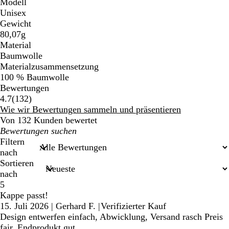
Modell
Unisex
Gewicht
80,07g
Material
Baumwolle
Materialzusammensetzung
100 % Baumwolle
Bewertungen
132
4.7
(
132
)
Bewertungen
Wie wir Bewertungen sammeln und präsentieren
Von 132 Kunden bewertet
Meine
Sucheingaben
Filtern
nach
Sortieren
nach
5
Kappe passt!
15. Juli 2026
|
Gerhard F.
|
Verifizierter Kauf
Design entwerfen einfach, Abwicklung, Versand rasch Preis
fair. Endprodukt gut.