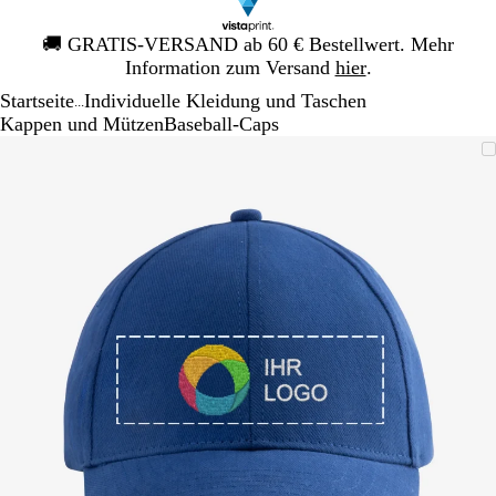
Galeriebild
🚚
GRATIS-VERSAND ab 60 € Bestellwert. Mehr
1
Information zum Versand
hier
.
von
Startseite
Individuelle Kleidung und Taschen
1
...
Kappen und Mützen
Baseball-Caps
Galeriebild
Vergrößer-/verkleinerbares
Zoom
Verwenden
Klicken
1
Bild
auf
Sie
zum
von
Minimum
die
Vergrößern
1
Tasten
+
und
-
zum
Zoomen
und
die
Pfeiltasten
zum
Schwenken.