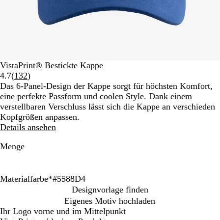
VistaPrint® Bestickte Kappe
Bewertungen
4.7
(
132
)
132
Das 6-Panel-Design der Kappe sorgt für höchsten Komfort,
lesen
eine perfekte Passform und coolen Style. Dank einem
verstellbaren Verschluss lässt sich die Kappe an verschieden
Kopfgrößen anpassen.
Details ansehen
Menge
Materialfarbe
*
#5588D4
S
M
#
D
#
#
R
W
Designvorlage finden
c
a
3
u
5
9
o
e
Eigenes Motiv hochladen
h
r
3
n
5
F
t
i
Ihr Logo vorne und im Mittelpunkt
w
i
8
k
8
9
ß