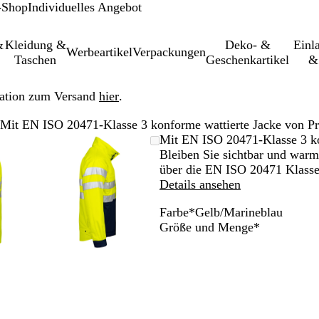
-Shop
Individuelles Angebot
&
Kleidung &
Deko- &
Einl­
Werbeartikel
Verpackungen
Taschen
Geschenkartikel
&
ation zum Versand
hier
.
Mit EN ISO 20471-Klasse 3 konforme wattierte Jacke von P
größer-/verkleinerbares
om
wenden
cken
Vergrößer-/verkleinerbares
Zoom
Verwenden
Klicken
Mit EN ISO 20471-Klasse 3 ko
d
m
Bild
auf
Sie
zum
Bleiben Sie sichtbar und warm 
nimum
größern
Minimum
die
Vergrößern
über die EN ISO 20471 Klasse-
ten
Tasten
Details ansehen
+
Farbe
*
Gelb/Marineblau
und
G
G
Erforderlic
Größe und Menge
*
-
e
e
m
zum
l
l
omen
Zoomen
b
b
und
/
/
die
S
M
ltasten
Pfeiltasten
c
a
m
zum