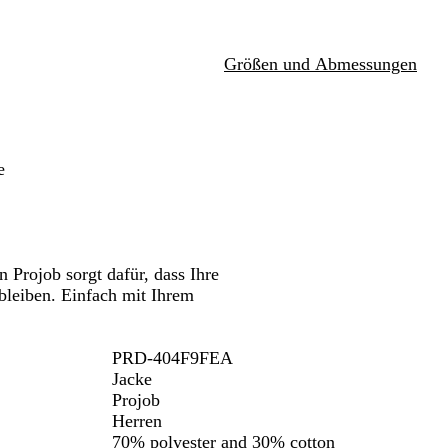
h
r
wenken.
Schwenken.
w
i
a
n
Größen und Abmessungen
r
e
z
b
l
a
u
e
Projob sorgt dafür, dass Ihre
 bleiben. Einfach mit Ihrem
PRD-404F9FEA
Jacke
Projob
Herren
70% polyester and 30% cotton