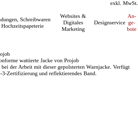
inkl. MwSt.
exkl. MwSt.
Websites &
An­­
a­dung­en, Schreib­wa­ren
Digitales
Designservice
ge­­
 Hochzeitspapeterie
Marketing
bo­­te
rojob
nforme wattierte Jacke von Projob
bei der Arbeit mit dieser gepolsterten Warnjacke. Verfügt
3-Zertifizierung und reflektierendes Band.
h