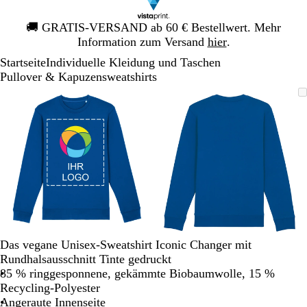
Galeriebild
🚚
GRATIS-VERSAND ab 60 € Bestellwert. Mehr
1
Information zum Versand
hier
.
von
Startseite
Individuelle Kleidung und Taschen
1
Pullover & Kapuzensweatshirts
Galeriebild
Vergrößer-/verkleinerbares
Zoom
Verwenden
Klicken
Vergrößer-/verk
Zoom
Verwenden
Klicken
1
Bild
auf
Sie
zum
Bild
auf
Sie
zum
von
Minimum
die
Vergrößern
Minimum
die
Vergrößern
2
Tasten
Tasten
+
+
und
und
-
-
zum
zum
Zoomen
Zoomen
und
und
die
die
Das vegane Unisex-Sweatshirt Iconic Changer mit
Pfeiltasten
Pfeiltasten
Rundhalsausschnitt Tinte gedruckt
zum
zum
85 % ringgesponnene, gekämmte Biobaumwolle, 15 %
Schwenken.
Schwenken.
Recycling-Polyester
Angeraute Innenseite