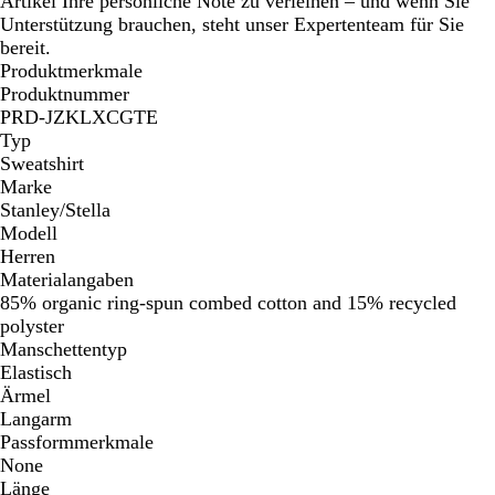
Artikel Ihre persönliche Note zu verleihen – und wenn Sie
Unterstützung brauchen, steht unser Expertenteam für Sie
bereit.
Produktmerkmale
Produktnummer
PRD-JZKLXCGTE
Typ
Sweatshirt
Marke
Stanley/Stella
Modell
Herren
Materialangaben
85% organic ring-spun combed cotton and 15% recycled
polyster
Manschettentyp
Elastisch
Ärmel
Langarm
Passformmerkmale
None
Länge