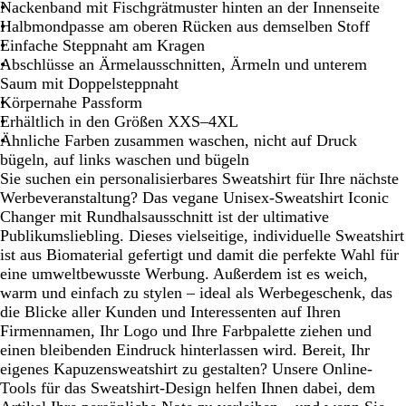
n
Nackenband mit Fischgrätmuster hinten an der Innenseite
d
Halbmondpasse am oberen Rücken aus demselben Stoff
y
Einfache Steppnaht am Kragen
Abschlüsse an Ärmelausschnitten, Ärmeln und unterem
Saum mit Doppelsteppnaht
Körpernahe Passform
Erhältlich in den Größen XXS–4XL
Ähnliche Farben zusammen waschen, nicht auf Druck
bügeln, auf links waschen und bügeln
Sie suchen ein personalisierbares Sweatshirt für Ihre nächste
Werbeveranstaltung? Das vegane Unisex-Sweatshirt Iconic
Changer mit Rundhalsausschnitt ist der ultimative
Publikumsliebling. Dieses vielseitige, individuelle Sweatshirt
ist aus Biomaterial gefertigt und damit die perfekte Wahl für
eine umweltbewusste Werbung. Außerdem ist es weich,
warm und einfach zu stylen – ideal als Werbegeschenk, das
die Blicke aller Kunden und Interessenten auf Ihren
Firmennamen, Ihr Logo und Ihre Farbpalette ziehen und
einen bleibenden Eindruck hinterlassen wird. Bereit, Ihr
eigenes Kapuzensweatshirt zu gestalten? Unsere Online-
Tools für das Sweatshirt-Design helfen Ihnen dabei, dem