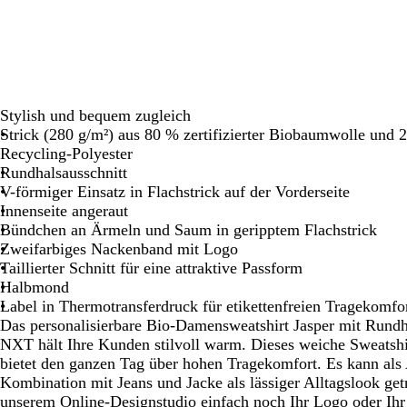
Schwenken.
Schwenken.
Stylish und bequem zugleich
Strick (280 g/m²) aus 80 % zertifizierter Biobaumwolle und 
Recycling-Polyester
Rundhalsausschnitt
V-förmiger Einsatz in Flachstrick auf der Vorderseite
Innenseite angeraut
Bündchen an Ärmeln und Saum in geripptem Flachstrick
Zweifarbiges Nackenband mit Logo
Taillierter Schnitt für eine attraktive Passform
Halbmond
Label in Thermotransferdruck für etikettenfreien Tragekomfo
Das personalisierbare Bio-Damensweatshirt Jasper mit Rund
NXT hält Ihre Kunden stilvoll warm. Dieses weiche Sweatshir
bietet den ganzen Tag über hohen Tragekomfort. Es kann als 
Kombination mit Jeans und Jacke als lässiger Alltagslook ge
unserem Online-Designstudio einfach noch Ihr Logo oder Ihr