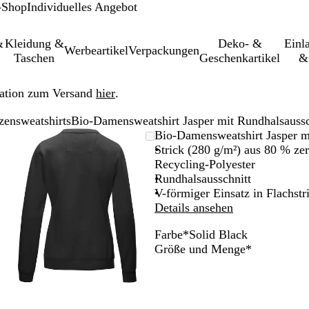
-Shop
Individuelles Angebot
&
Kleidung &
Deko- &
Einl­
Werbeartikel
Verpackungen
Taschen
Geschenkartikel
&
ation zum Versand
hier
.
zensweatshirts
Bio-Damensweatshirt Jasper mit Rundhalsaus
leinerbares
Vergrößer-/verkleinerbares
Zoom
Verwenden
Klicken
Bio-Damensweatshirt Jasper 
Bild
auf
Sie
zum
Strick (280 g/m²) aus 80 % ze
Minimum
die
Vergrößern
Recycling-Polyester
Tasten
Rundhalsausschnitt
+
V-förmiger Einsatz in Flachstr
und
Details ansehen
-
Farbe
*
Solid Black
zum
W
R
N
S
S
Erforderlic
Größe und Menge
*
Zoomen
h
e
a
t
o
und
i
d
v
o
l
die
t
y
r
i
Pfeiltasten
e
m
d
zum