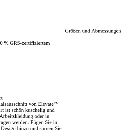
G
B
Schwenken.
r
l
e
a
y
c
k
Größen und Abmessungen
20 % GRS-zertifiziertem
rt
halsausschnitt von Elevate™
t ist schön kuschelig und
Arbeitskleidung oder in
tragen werden. Fügen Sie in
 Design hinzu und sorgen Sie