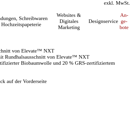
inkl. MwSt.
exkl. MwSt.
Websites &
An­­
a­dung­en, Schreib­wa­ren
Digitales
Designservice
ge­­
 Hochzeitspapeterie
Marketing
bo­­te
schnitt von Elevate™ NXT
mit Rundhalsausschnitt von Elevate™ NXT
rtifizierter Biobaumwolle und 20 % GRS-zertifiziertem
ick auf der Vorderseite
h