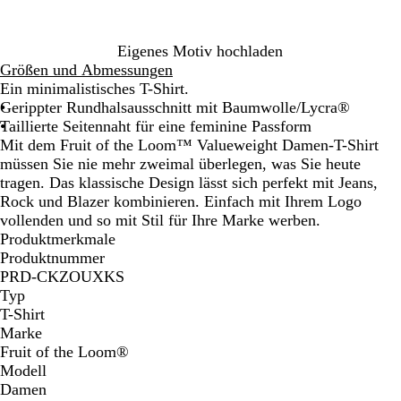
b
b
z
b
l
l
l
l
i
a
a
u
e
Eigenes Motiv hochladen
u
u
m
r
Größen und Abmessungen
e
t
Ein minimalistisches T-Shirt.
n
Gerippter Rundhalsausschnitt mit Baumwolle/Lycra®
g
Taillierte Seitennaht für eine feminine Passform
e
Mit dem Fruit of the Loom™ Valueweight Damen-T-Shirt
l
müssen Sie nie mehr zweimal überlegen, was Sie heute
b
tragen. Das klassische Design lässt sich perfekt mit Jeans,
Rock und Blazer kombinieren. Einfach mit Ihrem Logo
vollenden und so mit Stil für Ihre Marke werben.
Produktmerkmale
Produktnummer
PRD-CKZOUXKS
Typ
T-Shirt
Marke
Fruit of the Loom®
Modell
Damen