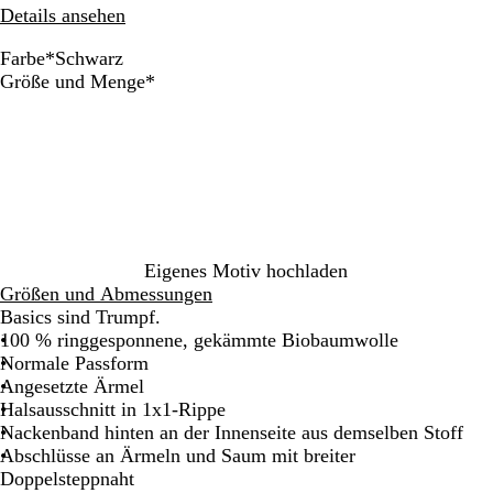
Details ansehen
Farbe
*
Schwarz
W
G
S
S
A
R
W
B
A
Erforderlich
Größe und Menge
*
e
r
t
c
s
o
e
r
n
i
a
e
h
c
t
i
i
t
ß
u
r
w
h
n
t
h
m
n
a
g
r
i
r
e
g
r
r
o
s
a
l
u
z
a
t
c
z
i
c
u
h
i
e
k
m
e
t
Eigenes Motiv hochladen
r
e
e
s
Größen und Abmessungen
t
r
l
K
Basics sind Trumpf.
i
h
100 % ringgesponnene, gekämmte Biobaumwolle
e
a
Normale Passform
r
k
Angesetzte Ärmel
t
i
Halsausschnitt in 1x1-Rippe
Nackenband hinten an der Innenseite aus demselben Stoff
Abschlüsse an Ärmeln und Saum mit breiter
Doppelsteppnaht