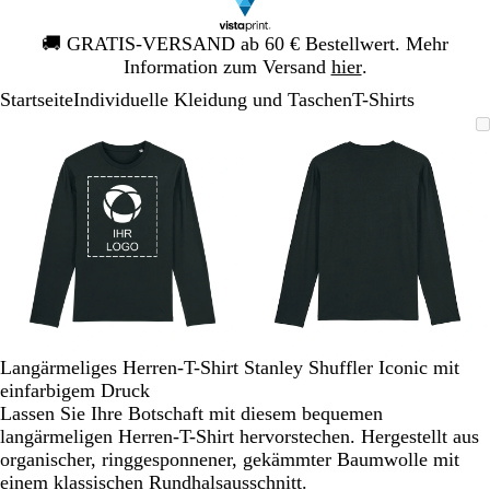
Galeriebild
🚚
GRATIS-VERSAND ab 60 € Bestellwert. Mehr
1
Information zum Versand
hier
.
von
Startseite
Individuelle Kleidung und Taschen
T-Shirts
1
Galeriebild
Vergrößer-/verkleinerbares
Zoom
Verwenden
Klicken
Vergrößer-/verk
Zoom
Verwenden
Klicken
1
Bild
auf
Sie
zum
Bild
auf
Sie
zum
von
Minimum
die
Vergrößern
Minimum
die
Vergrößern
2
Tasten
Tasten
+
+
und
und
-
-
zum
zum
Zoomen
Zoomen
und
und
die
die
Langärmeliges Herren-T-Shirt Stanley Shuffler Iconic mit
Pfeiltasten
Pfeiltasten
einfarbigem Druck
zum
zum
Lassen Sie Ihre Botschaft mit diesem bequemen
Schwenken.
Schwenken.
langärmeligen Herren-T-Shirt hervorstechen. Hergestellt aus
organischer, ringgesponnener, gekämmter Baumwolle mit
einem klassischen Rundhalsausschnitt.