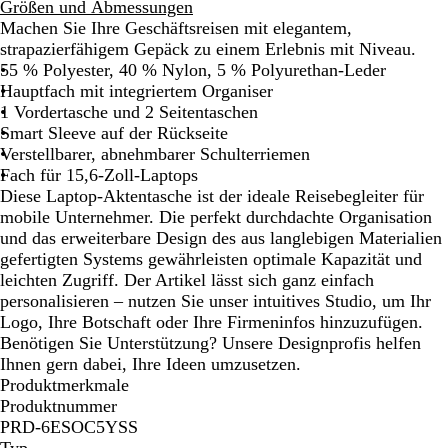
c
Größen und Abmessungen
h
Machen Sie Ihre Geschäftsreisen mit elegantem,
w
strapazierfähigem Gepäck zu einem Erlebnis mit Niveau.
a
55 % Polyester, 40 % Nylon, 5 % Polyurethan-Leder
r
Hauptfach mit integriertem Organiser
z
1 Vordertasche und 2 Seitentaschen
Smart Sleeve auf der Rückseite
Verstellbarer, abnehmbarer Schulterriemen
Fach für 15,6-Zoll-Laptops
Diese Laptop-Aktentasche ist der ideale Reisebegleiter für
mobile Unternehmer. Die perfekt durchdachte Organisation
und das erweiterbare Design des aus langlebigen Materialien
gefertigten Systems gewährleisten optimale Kapazität und
leichten Zugriff. Der Artikel lässt sich ganz einfach
personalisieren – nutzen Sie unser intuitives Studio, um Ihr
Logo, Ihre Botschaft oder Ihre Firmeninfos hinzuzufügen.
Benötigen Sie Unterstützung? Unsere Designprofis helfen
Ihnen gern dabei, Ihre Ideen umzusetzen.
Produktmerkmale
Produktnummer
PRD-6ESOC5YSS
Typ