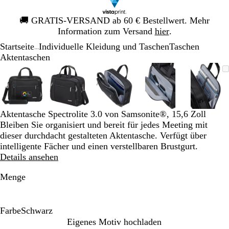
Galeriebild
🚚
GRATIS-VERSAND ab 60 € Bestellwert. Mehr
1
Information zum Versand
hier
.
von
Startseite
Individuelle Kleidung und Taschen
Taschen
1
...
Aktentaschen
Galeriebild
Vergrößer-/verkleinerbares
Zoom
Verwenden
Klicken
Vergrößer-/verkleinerbares
Zoom
Verwenden
Klicken
Vergrößer-/verkleinerbares
Zoom
Verwenden
Klicken
Vergrößer-/verklei
Zoom
Verwenden
Klicken
Vergrö
Zoom
Verwe
Klick
1
Bild
auf
Sie
zum
Bild
auf
Sie
zum
Bild
auf
Sie
zum
Bild
auf
Sie
zum
Bild
auf
Sie
zum
von
Minimum
die
Vergrößern
Minimum
die
Vergrößern
Minimum
die
Vergrößern
Minimum
die
Vergrößern
Mini
die
Vergr
5
Tasten
Tasten
Tasten
Tasten
Taste
+
+
+
+
+
Aktentasche Spectrolite 3.0 von Samsonite®, 15,6 Zoll
und
und
und
und
und
Bleiben Sie organisiert und bereit für jedes Meeting mit
-
-
-
-
-
dieser durchdacht gestalteten Aktentasche. Verfügt über
zum
zum
zum
zum
zum
intelligente Fächer und einen verstellbaren Brustgurt.
Zoomen
Zoomen
Zoomen
Zoomen
Zoom
Details ansehen
und
und
und
und
und
die
die
die
die
die
Menge
Pfeiltasten
Pfeiltasten
Pfeiltasten
Pfeiltasten
Pfeilt
zum
zum
zum
zum
zum
Schwenken.
Schwenken.
Schwenken.
Schwenken.
Schwe
Farbe
Schwarz
S
Eigenes Motiv hochladen