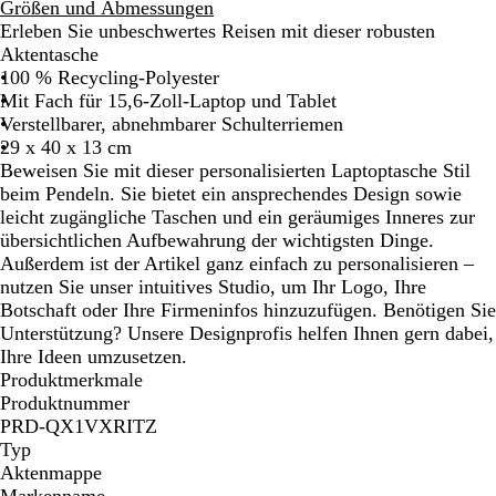
c
Größen und Abmessungen
h
Erleben Sie unbeschwertes Reisen mit dieser robusten
w
Aktentasche
a
100 % Recycling-Polyester
r
Mit Fach für 15,6-Zoll-Laptop und Tablet
z
Verstellbarer, abnehmbarer Schulterriemen
29 x 40 x 13 cm
Beweisen Sie mit dieser personalisierten Laptoptasche Stil
beim Pendeln. Sie bietet ein ansprechendes Design sowie
leicht zugängliche Taschen und ein geräumiges Inneres zur
übersichtlichen Aufbewahrung der wichtigsten Dinge.
Außerdem ist der Artikel ganz einfach zu personalisieren –
nutzen Sie unser intuitives Studio, um Ihr Logo, Ihre
Botschaft oder Ihre Firmeninfos hinzuzufügen. Benötigen Sie
Unterstützung? Unsere Designprofis helfen Ihnen gern dabei,
Ihre Ideen umzusetzen.
Produktmerkmale
Produktnummer
PRD-QX1VXRITZ
Typ
Aktenmappe
Markenname