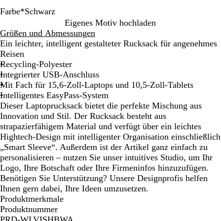
Farbe
*
Schwarz
S
B
Eigenes Motiv hochladen
c
l
Größen und Abmessungen
h
a
Ein leichter, intelligent gestalteter Rucksack für angenehmes
w
u
Reisen
a
Recycling-Polyester
r
Integrierter USB-Anschluss
z
Mit Fach für 15,6-Zoll-Laptops und 10,5-Zoll-Tablets
Intelligentes EasyPass-System
Dieser Laptoprucksack bietet die perfekte Mischung aus
Innovation und Stil. Der Rucksack besteht aus
strapazierfähigem Material und verfügt über ein leichtes
Hightech-Design mit intelligenter Organisation einschließlich
„Smart Sleeve“. Außerdem ist der Artikel ganz einfach zu
personalisieren – nutzen Sie unser intuitives Studio, um Ihr
Logo, Ihre Botschaft oder Ihre Firmeninfos hinzuzufügen.
Benötigen Sie Unterstützung? Unsere Designprofis helfen
Ihnen gern dabei, Ihre Ideen umzusetzen.
Produktmerkmale
Produktnummer
PRD-WLVISHBWA