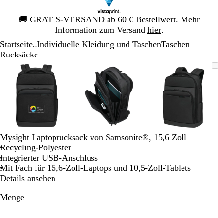
Galeriebild
🚚
GRATIS-VERSAND ab 60 € Bestellwert. Mehr
1
Information zum Versand
hier
.
von
Startseite
Individuelle Kleidung und Taschen
Taschen
1
...
Rucksäcke
Galeriebild
Vergrößer-/verkleinerbares
Zoom
Verwenden
Klicken
Vergrößer-/verkleinerbares
Zoom
Verwenden
Klicken
Vergrößer-
Zoom
Verwende
Klicken
1
Bild
auf
Sie
zum
Bild
auf
Sie
zum
Bild
auf
Sie
zum
von
Minimum
die
Vergrößern
Minimum
die
Vergrößern
Minimum
die
Vergrößer
3
Tasten
Tasten
Tasten
+
+
+
und
und
und
-
-
-
zum
zum
zum
Mysight Laptoprucksack von Samsonite®, 15,6 Zoll
Zoomen
Zoomen
Zoomen
Recycling-Polyester
und
und
und
Integrierter USB-Anschluss
die
die
die
Mit Fach für 15,6-Zoll-Laptops und 10,5-Zoll-Tablets
Pfeiltasten
Pfeiltasten
Pfeiltasten
Details ansehen
zum
zum
zum
Schwenken.
Schwenken.
Schwenke
Menge