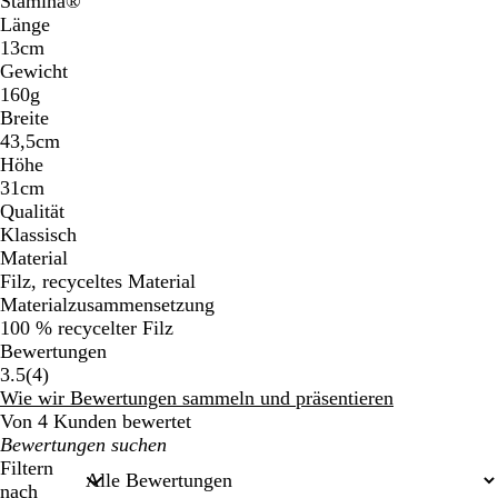
Stamina®
Länge
13cm
Gewicht
160g
Breite
43,5cm
Höhe
31cm
Qualität
Klassisch
Material
Filz, recyceltes Material
Materialzusammensetzung
100 % recycelter Filz
Bewertungen
4
3.5
(
4
)
Bewertungen
Wie wir Bewertungen sammeln und präsentieren
Von 4 Kunden bewertet
Meine
Sucheingaben
Filtern
nach