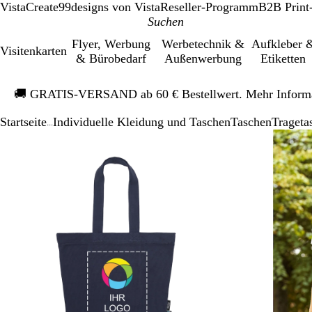
VistaCreate
99designs von Vista
Reseller-Programm
B2B Print
Flyer, Werbung
Werbetechnik &
Aufkleber 
Visitenkarten
& Bürobedarf
Außenwerbung
Etiketten
Galeriebild
🚚
GRATIS-VERSAND ab 60 € Bestellwert. Mehr Inform
1
von
Startseite
Individuelle Kleidung und Taschen
Taschen
Trageta
1
...
Galeriebild
Vergrößer-/verkleinerbares
Zoom
Verwenden
Klicken
1
Bild
auf
Sie
zum
von
Minimum
die
Vergrößern
2
Tasten
+
und
-
zum
Zoomen
und
die
Pfeiltasten
zum