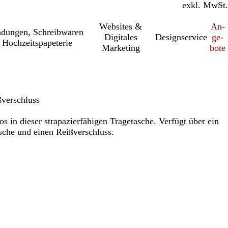
inkl. MwSt.
exkl. MwSt.
Websites &
An­­
a­dung­en, Schreib­wa­ren
Digitales
Designservice
ge­­
 Hochzeitspapeterie
Marketing
bo­­te
ßverschluss
s in dieser strapazierfähigen Tragetasche. Verfügt über ein
che und einen Reißverschluss.