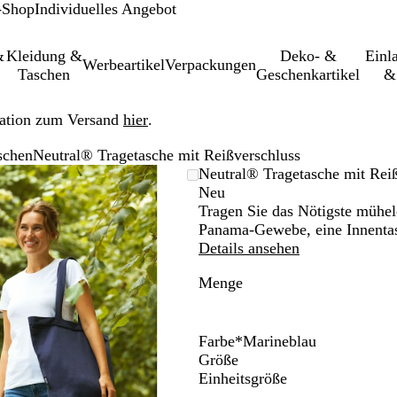
-Shop
Individuelles Angebot
&
Kleidung &
Deko- &
Einl­
Werbeartikel
Verpackungen
Taschen
Geschenkartikel
&
ation zum Versand
hier
.
schen
Neutral® Tragetasche mit Reißverschluss
Vergrößer-/verkleinerbares
Zoom
Verwenden
Klicken
Neutral® Tragetasche mit Rei
Bild
auf
Sie
zum
Neu
Minimum
die
Vergrößern
Tragen Sie das Nötigste mühelo
Tasten
Panama-Gewebe, eine Innentas
+
Details ansehen
und
Menge
-
zum
Zoomen
und
Farbe
*
Marineblau
die
O
B
S
M
Größe
Pfeiltasten
k
o
t
a
Einheitsgröße
zum
a
r
a
r