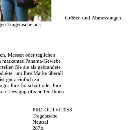
Schwenken.
y
d
u
i
O
e
b
n
Größen und Abmessungen
r
a
i
e
a
u
g
b
igen Tragetasche aus
n
x
e
l
g
s
a
e
I
u
n
d
gen, Messen oder täglichen
i
 ein markantes Panama-Gewebe
g
teilen Sie sie als gebrandete
o
odukte, um Ihre Marke überall
ist ganz einfach zu
Logo, Ihre Botschaft oder Ihre
ere Designprofis helfen Ihnen
PRD-OUTVFJ0S3
Tragetasche
Neutral
287g