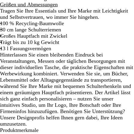
e
a
o
a
c
Größen und Abmessungen
i
t
t
r
h
Tragen Sie Ihre Essentials und Ihre Marke mit Leichtigkeit
ß
u
i
w
und Selbstvertrauen, wo immer Sie hingehen.
r
n
a
100 % Recycling-Baumwolle
e
r
30 cm lange Schulterriemen
b
z
Großes Hauptfach mit Zwickel
l
Trägt bis zu 10 kg Gewicht
a
13 l Fassungsvermögen
u
Hinterlassen Sie einen bleibenden Eindruck bei
Veranstaltungen, Messen oder täglichen Besorgungen mit
dieser individuellen Tasche, die praktische Eigenschaften mit
Werbewirkung kombiniert. Verwenden Sie sie, um Bücher,
Lebensmittel oder Alltagsgegenstände zu transportieren,
während Sie Ihre Marke mit bequemen Schulterhenkeln und
einem geräumigen Hauptfach präsentieren. Der Artikel lässt
sich ganz einfach personalisieren – nutzen Sie unser
intuitives Studio, um Ihr Logo, Ihre Botschaft oder Ihre
Firmeninfos hinzuzufügen. Benötigen Sie Unterstützung?
Unsere Designprofis helfen Ihnen gern dabei, Ihre Ideen
umzusetzen.
Produktmerkmale