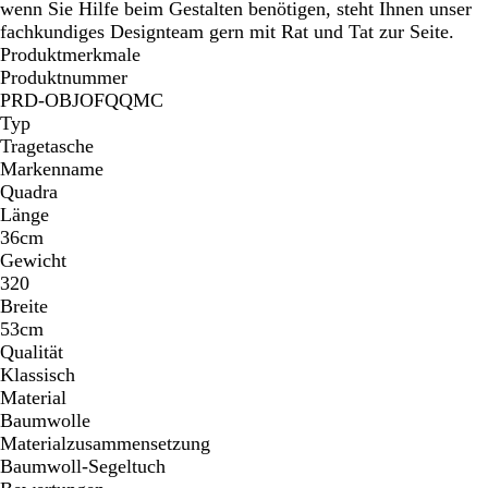
u
wenn Sie Hilfe beim Gestalten benötigen, steht Ihnen unser
r
fachkundiges Designteam gern mit Rat und Tat zur Seite.
w
Produktmerkmale
e
Produktnummer
i
PRD-OBJOFQQMC
ß
Typ
Tragetasche
Markenname
Quadra
Länge
36cm
Gewicht
320
Breite
53cm
Qualität
Klassisch
Material
Baumwolle
Materialzusammensetzung
Baumwoll-Segeltuch