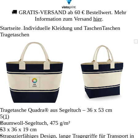
Galeriebild
🚚
GRATIS-VERSAND ab 60 € Bestellwert. Mehr
1
Information zum Versand
hier
.
von
Startseite
Individuelle Kleidung und Taschen
Taschen
1
...
Tragetaschen
Galeriebild
Vergrößer-/verkleinerbares
Zoom
Verwenden
Klicken
Vergrößer-/verk
Zoom
Verwenden
Klicken
1
Bild
auf
Sie
zum
Bild
auf
Sie
zum
von
Minimum
die
Vergrößern
Minimum
die
Vergrößern
2
Tasten
Tasten
+
+
und
und
-
-
zum
zum
Zoomen
Zoomen
und
und
die
die
Tragetasche Quadra® aus Segeltuch – 36 x 53 cm
Pfeiltasten
Pfeiltasten
Bewertungen
5
(
1
)
zum
zum
1
Baumwoll-Segeltuch, 475 g/m²
Schwenken.
Schwenken.
lesen
53 x 36 x 19 cm
Strapazierfähiges Design, lange Tragegriffe für Transport in