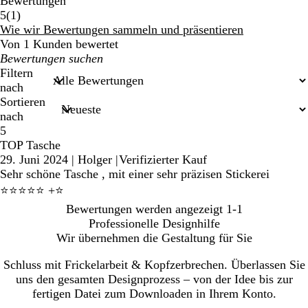
Bewertungen
1
5
(
1
)
Bewertungen
Wie wir Bewertungen sammeln und präsentieren
Von 1 Kunden bewertet
Meine
Sucheingaben
Filtern
nach
Sortieren
nach
5
TOP Tasche
29. Juni 2024
|
Holger
|
Verifizierter Kauf
Sehr schöne Tasche , mit einer sehr präzisen Stickerei
⭐️⭐️⭐️⭐️⭐️ +⭐️
Bewertungen werden angezeigt
1-1
Professionelle Designhilfe
Wir übernehmen die Gestaltung für Sie
Schluss mit Frickelarbeit & Kopfzerbrechen. Überlassen Sie
uns den gesamten Designprozess – von der Idee bis zur
fertigen Datei zum Downloaden in Ihrem Konto.