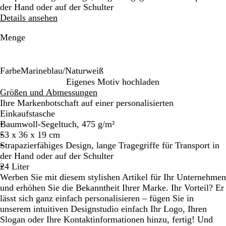
der Hand oder auf der Schulter
Details ansehen
Menge
Farbe
Marineblau/Naturweiß
M
Eigenes Motiv hochladen
a
Größen und Abmessungen
r
Ihre Markenbotschaft auf einer personalisierten
i
Einkaufstasche
n
Baumwoll-Segeltuch, 475 g/m²
e
53 x 36 x 19 cm
b
Strapazierfähiges Design, lange Tragegriffe für Transport in
l
der Hand oder auf der Schulter
a
24 Liter
u
Werben Sie mit diesem stylishen Artikel für Ihr Unternehmen
/
und erhöhen Sie die Bekanntheit Ihrer Marke. Ihr Vorteil? Er
N
lässt sich ganz einfach personalisieren – fügen Sie in
a
unserem intuitiven Designstudio einfach Ihr Logo, Ihren
t
Slogan oder Ihre Kontaktinformationen hinzu, fertig! Und