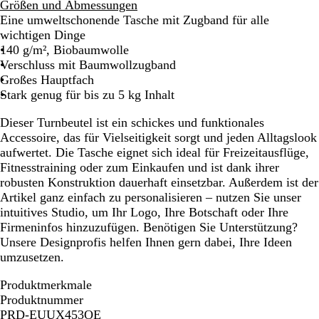
e
0
Größen und Abmessungen
i
0
Eine umweltschonende Tasche mit Zugband für alle
ß
0
wichtigen Dinge
0
140 g/m², Biobaumwolle
0
Verschluss mit Baumwollzugband
0
Großes Hauptfach
Stark genug für bis zu 5 kg Inhalt
Dieser Turnbeutel ist ein schickes und funktionales
Accessoire, das für Vielseitigkeit sorgt und jeden Alltagslook
aufwertet. Die Tasche eignet sich ideal für Freizeitausflüge,
Fitnesstraining oder zum Einkaufen und ist dank ihrer
robusten Konstruktion dauerhaft einsetzbar. Außerdem ist der
Artikel ganz einfach zu personalisieren – nutzen Sie unser
intuitives Studio, um Ihr Logo, Ihre Botschaft oder Ihre
Firmeninfos hinzuzufügen. Benötigen Sie Unterstützung?
Unsere Designprofis helfen Ihnen gern dabei, Ihre Ideen
umzusetzen.
Produktmerkmale
Produktnummer
PRD-EUUX453OE