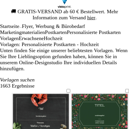
Galeriebild
🚚
GRATIS-VERSAND ab 60 € Bestellwert. Mehr
1
Information zum Versand
hier
.
von
Startseite
Flyer, Werbung & Bürobedarf
1
...
Mar­ke­ting­ma­te­rialien
Postkarten
Personalisierte Postkarten
Vorlagen
Erwachsene
Hochzeit
Vorlagen: Personalisierte Postkarten - Hochzeit
Unten finden Sie einige unserer beliebtesten Vorlagen. Wenn
Sie Ihre Lieblingsoption gefunden haben, können Sie in
unserem Online-Designstudio Ihre individuellen Details
hinzufügen.
Vorlagen suchen
1663 Ergebnisse
Filter