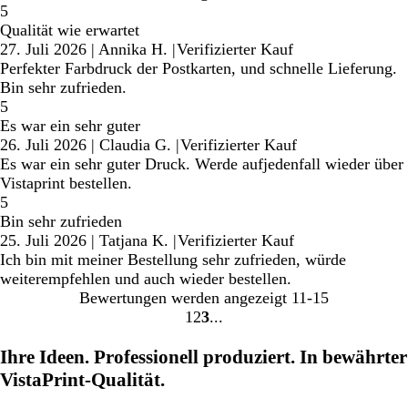
5
Qualität wie erwartet
27. Juli 2026
|
Annika H.
|
Verifizierter Kauf
Perfekter Farbdruck der Postkarten, und schnelle Lieferung.
Bin sehr zufrieden.
5
Es war ein sehr guter
26. Juli 2026
|
Claudia G.
|
Verifizierter Kauf
Es war ein sehr guter Druck. Werde aufjedenfall wieder über
Vistaprint bestellen.
5
Bin sehr zufrieden
25. Juli 2026
|
Tatjana K.
|
Verifizierter Kauf
Ich bin mit meiner Bestellung sehr zufrieden, würde
weiterempfehlen und auch wieder bestellen.
Bewertungen werden angezeigt
11-15
1
2
3
Gehe
Gehe
Gehe
zu
zu
zu
Ihre Ideen. Professionell produziert. In bewährter
Seite
Seite
Seite
VistaPrint-Qualität.