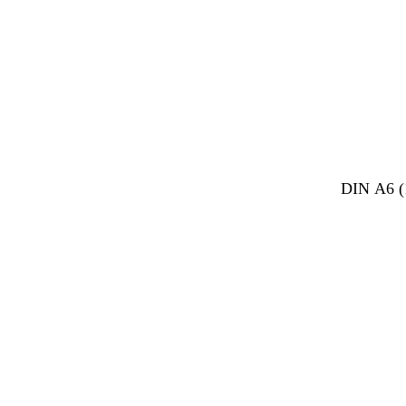
DIN A6 (
Ladevorg