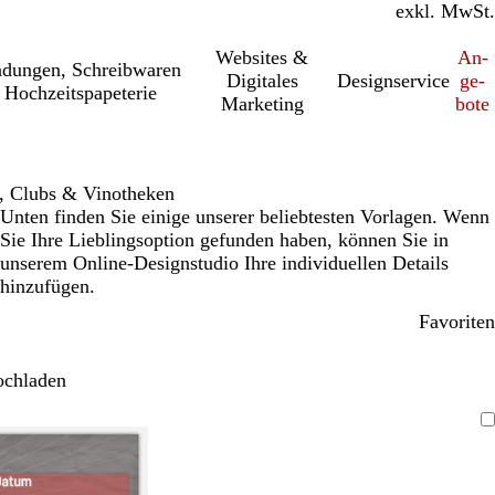
inkl. MwSt.
exkl. MwSt.
Websites &
An­­
a­dung­en, Schreib­wa­ren
Digitales
Designservice
ge­­
 Hochzeitspapeterie
Marketing
bo­­te
, Clubs & Vinotheken
Unten finden Sie einige unserer beliebtesten Vorlagen. Wenn
Sie Ihre Lieblingsoption gefunden haben, können Sie in
unserem Online-Designstudio Ihre individuellen Details
hinzufügen.
Favoriten
ochladen