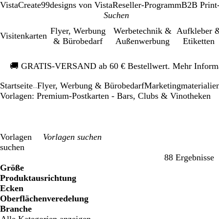
VistaCreate
99designs von Vista
Reseller-Programm
B2B Print
Flyer, Werbung
Werbetechnik &
Aufkleber 
Visitenkarten
& Bürobedarf
Außenwerbung
Etiketten
Galeriebild
🚚
GRATIS-VERSAND ab 60 € Bestellwert. Mehr Inform
1
von
Startseite
Flyer, Werbung & Bürobedarf
Mar­ke­ting­ma­te­rialie
1
...
Vorlagen: Premium-Postkarten - Bars, Clubs & Vinotheken
Vorlagen
suchen
88 Ergebnisse
Filter
Größe
Produktausrichtung
Ecken
Oberflächenveredelung
Branche