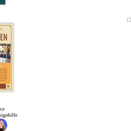
ce
signhilfe