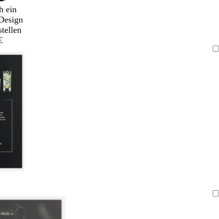
h ein
Design
stellen
€