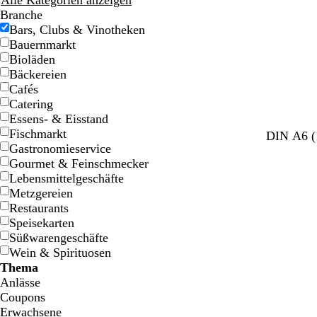
Alle Kategorien anzeigen
Branche
Bars, Clubs & Vinotheken
Bauernmarkt
Bioläden
Bäckereien
Cafés
Catering
Essens- & Eisstand
Fischmarkt
D
D
B
B
DIN A6 (
Gastronomieservice
u
u
r
r
Gourmet & Feinschmecker
n
n
a
a
Lebensmittelgeschäfte
k
k
u
u
Metzgereien
e
e
n
n
Restaurants
l
l
Speisekarten
g
g
Süßwarengeschäfte
r
r
Wein & Spirituosen
a
a
Thema
u
u
Anlässe
Coupons
Erwachsene