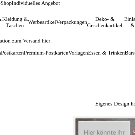
-Shop
Individuelles Angebot
&
Kleidung &
Deko- &
Einl­
Werbeartikel
Verpackungen
Taschen
Geschenkartikel
&
ation zum Versand
hier
.
n
Postkarten
Premium-Postkarten
Vorlagen
Essen & Trinken
Bars
Eigenes Design h