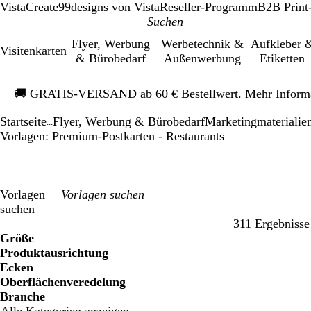
VistaCreate
99designs von Vista
Reseller-Programm
B2B Print
Flyer, Werbung
Werbetechnik &
Aufkleber 
Visitenkarten
& Bürobedarf
Außenwerbung
Etiketten
Galeriebild
🚚
GRATIS-VERSAND ab 60 € Bestellwert. Mehr Inform
1
von
Startseite
Flyer, Werbung & Bürobedarf
Mar­ke­ting­ma­te­rialie
1
...
Vorlagen: Premium-Postkarten - Restaurants
Vorlagen
suchen
311 Ergebnisse
Filter
Größe
Produktausrichtung
Ecken
Oberflächenveredelung
Branche