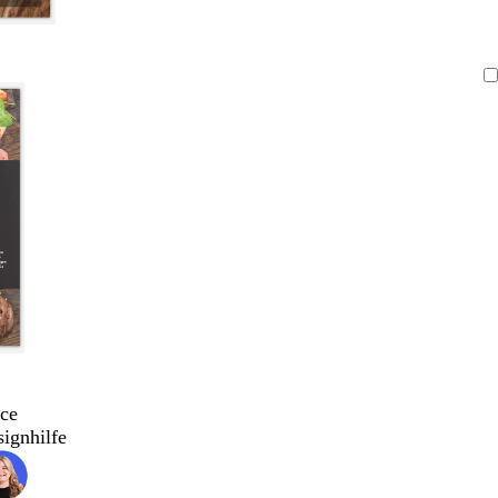
ce
signhilfe