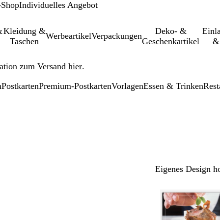
-Shop
Individuelles Angebot
&
Kleidung &
Deko- &
Einl­
Werbeartikel
Verpackungen
Taschen
Geschenkartikel
&
ation zum Versand
hier
.
n
Postkarten
Premium-Postkarten
Vorlagen
Essen & Trinken
Rest
Eigenes Design h