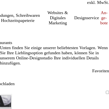
inkl. MwSt.
exkl. MwSt.
Websites &
An­­
a­dung­en, Schreib­wa­ren
Digitales
Designservice
ge­­
 Hochzeitspapeterie
Marketing
bo­­te
aurants
Unten finden Sie einige unserer beliebtesten Vorlagen. Wenn
Sie Ihre Lieblingsoption gefunden haben, können Sie in
unserem Online-Designstudio Ihre individuellen Details
hinzufügen.
Favoriten
ochladen