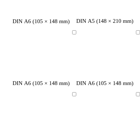
r
n
r
r
a
a
a
u
u
u
W
W
C
C
DIN A5 (148 × 210 mm)
DIN A6 (105 × 148 mm)
n
e
e
r
r
i
i
è
è
Ladevorgang
Ladevorgang
ß
ß
m
m
e
e
DIN A6 (105 × 148 mm)
DIN A6 (105 × 148 mm)
Ladevorgang
Ladevorgang