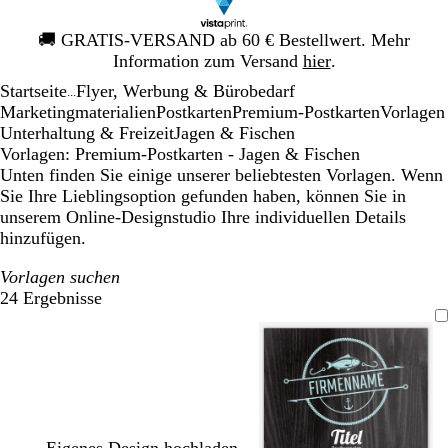
Galeriebild
🚚
GRATIS-VERSAND ab 60 € Bestellwert. Mehr
1
Information zum Versand
hier
.
von
Startseite
Flyer, Werbung & Bürobedarf
1
...
Mar­ke­ting­ma­te­rialien
Postkarten
Premium-Postkarten
Vorlagen
Unterhaltung & Freizeit
Jagen & Fischen
Vorlagen: Premium-Postkarten - Jagen & Fischen
Unten finden Sie einige unserer beliebtesten Vorlagen. Wenn
Sie Ihre Lieblingsoption gefunden haben, können Sie in
unserem Online-Designstudio Ihre individuellen Details
hinzufügen.
Vorlagen suchen
24 Ergebnisse
Filter