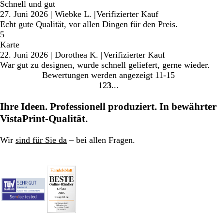
Schnell und gut
27. Juni 2026
|
Wiebke L.
|
Verifizierter Kauf
Echt gute Qualität, vor allen Dingen für den Preis.
5
Karte
22. Juni 2026
|
Dorothea K.
|
Verifizierter Kauf
War gut zu designen, wurde schnell geliefert, gerne wieder.
Bewertungen werden angezeigt
11-15
1
2
3
Gehe
Gehe
Gehe
zu
zu
zu
Ihre Ideen. Professionell produziert. In bewährter
Seite
Seite
Seite
VistaPrint-Qualität.
Wir
sind für Sie da
– bei allen Fragen.