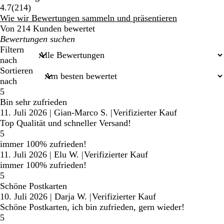
214
4.7
(
214
)
Bewertungen
Wie wir Bewertungen sammeln und präsentieren
Von 214 Kunden bewertet
Meine
Sucheingaben
Filtern
nach
Sortieren
nach
5
Bin sehr zufrieden
11. Juli 2026
|
Gian-Marco S.
|
Verifizierter Kauf
Top Qualität und schneller Versand!
5
immer 100% zufrieden!
11. Juli 2026
|
Elu W.
|
Verifizierter Kauf
immer 100% zufrieden!
5
Schöne Postkarten
10. Juli 2026
|
Darja W.
|
Verifizierter Kauf
Schöne Postkarten, ich bin zufrieden, gern wieder!
5