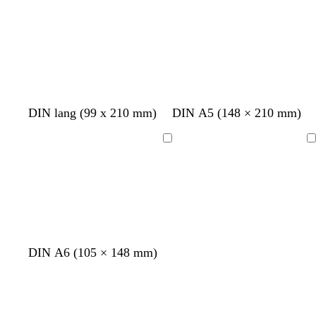
r
u
r
n
a
a
u
u
DIN lang (99 x 210 mm)
DIN A5 (148 × 210 mm)
Ladevorgang
Ladevorgang
DIN A6 (105 × 148 mm)