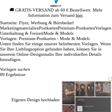
Galeriebild
🚚
GRATIS-VERSAND ab 60 € Bestellwert. Mehr
1
Information zum Versand
hier
.
von
Startseite
Flyer, Werbung & Bürobedarf
1
...
Mar­ke­ting­ma­te­rialien
Postkarten
Premium-Postkarten
Vorlagen
Unterhaltung & Freizeit
Mode & Models
Vorlagen: Premium-Postkarten - Mode & Models
Unten finden Sie einige unserer beliebtesten Vorlagen. Wenn
Sie Ihre Lieblingsoption gefunden haben, können Sie in
unserem Online-Designstudio Ihre individuellen Details
hinzufügen.
Vorlagen suchen
89 Ergebnisse
Filter
Eigenes Design hochladen