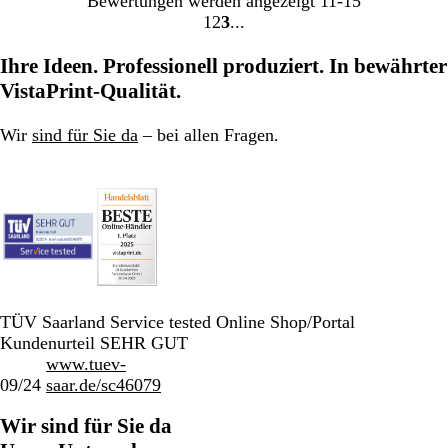
Bewertungen werden angezeigt
11-15
1
2
3
Gehe
Gehe
Gehe
zu
zu
zu
Ihre Ideen. Professionell produziert. In bewährter
Seite
Seite
Seite
VistaPrint-Qualität.
Wir
sind für Sie da
– bei allen Fragen.
TÜV Saarland Service tested Online Shop/Portal
Kundenurteil SEHR GUT
www.tuev-
09/24
saar.de/sc46079
Wir sind für Sie da