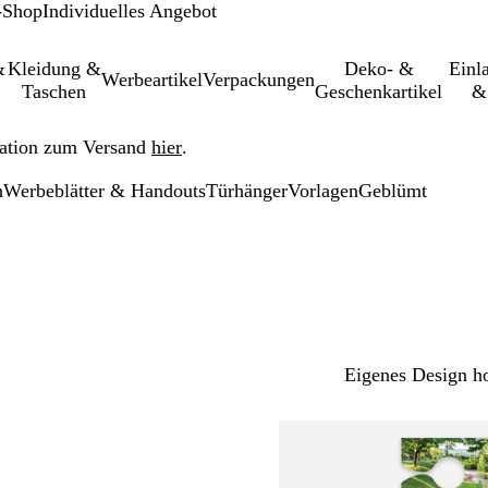
-Shop
Individuelles Angebot
&
Kleidung &
Deko- &
Einl­
Werbeartikel
Verpackungen
Taschen
Geschenkartikel
&
ation zum Versand
hier
.
n
Werbeblätter & Handouts
Türhänger
Vorlagen
Geblümt
Eigenes Design h