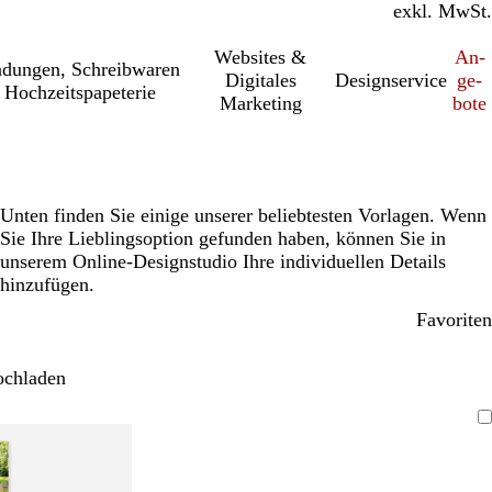
inkl. MwSt.
exkl. MwSt.
Websites &
An­­
a­dung­en, Schreib­wa­ren
Digitales
Designservice
ge­­
 Hochzeitspapeterie
Marketing
bo­­te
Unten finden Sie einige unserer beliebtesten Vorlagen. Wenn
Sie Ihre Lieblingsoption gefunden haben, können Sie in
unserem Online-Designstudio Ihre individuellen Details
hinzufügen.
Favoriten
ochladen