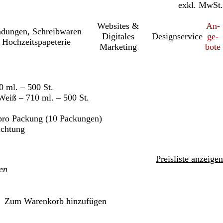
inkl. MwSt.
exkl. MwSt.
Websites &
An­­
a­dung­en, Schreib­wa­ren
Digitales
Designservice
ge­­
 Hochzeitspapeterie
Marketing
bo­­te
 ml. – 500 St.
eiß – 710 ml. – 500 St.
pro Packung (10 Packungen)
ichtung
Preisliste anzeigen
Zum Warenkorb hinzufügen