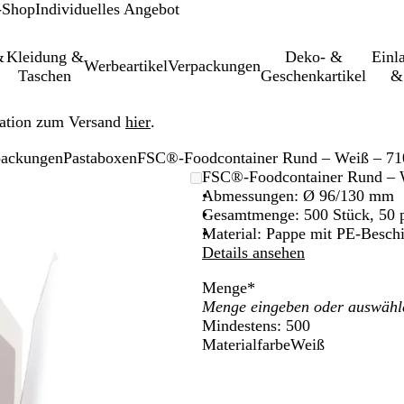
-Shop
Individuelles Angebot
&
Kleidung &
Deko- &
Einl­
Werbeartikel
Verpackungen
Taschen
Geschenkartikel
&
ation zum Versand
hier
.
packungen
Pastaboxen
FSC®-Foodcontainer Rund – Weiß – 710
leinerbares
FSC®-Foodcontainer Rund – W
Abmessungen: Ø 96/130 mm
Gesamtmenge: 500 Stück, 50 
Material: Pappe mit PE-Besch
Details ansehen
Menge
*
Mindestens: 500
Materialfarbe
Weiß
W
e
i