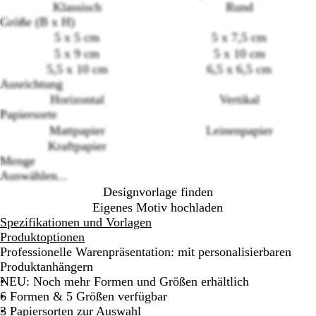
Klassisch
Rund
Größe (B x H)
5 x 5 cm
5 x 7,5 cm
5 x 9 cm
5 x 10 cm
Loading
5,5 x 10 cm
6,5 x 6,5 cm
options
Ausrichtung
Horizontal
Vertikal
Papiersorte
Mattpapier
Leinenpapier
Kraftpapier
Menge
Auswählen...
Designvorlage finden
Eigenes Motiv hochladen
Spezifikationen und Vorlagen
Produktoptionen
Professionelle Warenpräsentation: mit personalisierbaren
Produktanhängern
NEU: Noch mehr Formen und Größen erhältlich
6 Formen & 5 Größen verfügbar
3 Papiersorten zur Auswahl