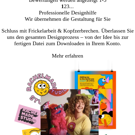
Bewertungen werden angezeigt
1-5
1
2
3
Gehe
Gehe
Gehe
Professionelle Designhilfe
zu
zu
zu
Wir übernehmen die Gestaltung für Sie
Seite
Seite
Seite
Schluss mit Frickelarbeit & Kopfzerbrechen. Überlassen Sie
uns den gesamten Designprozess – von der Idee bis zur
fertigen Datei zum Downloaden in Ihrem Konto.
Mehr erfahren