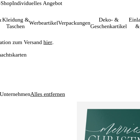
-Shop
Individuelles Angebot
&
Kleidung &
Deko- &
Einl­
Werbeartikel
Verpackungen
Taschen
Geschenkartikel
&
ation zum Versand
hier
.
achtskarten
Unternehmen
Alles entfernen