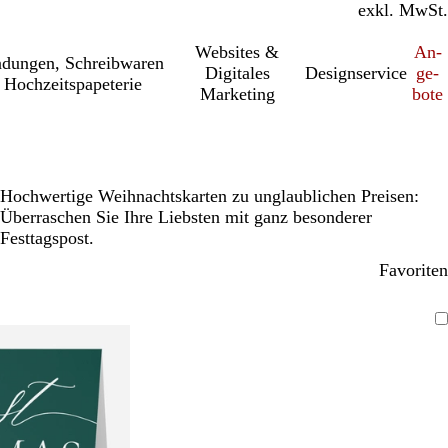
inkl. MwSt.
exkl. MwSt.
Websites &
An­­
a­dung­en, Schreib­wa­ren
Digitales
Designservice
ge­­
 Hochzeitspapeterie
Marketing
bo­­te
Hochwertige Weihnachtskarten zu unglaublichen Preisen:
Überraschen Sie Ihre Liebsten mit ganz besonderer
Festtagspost.
Favoriten