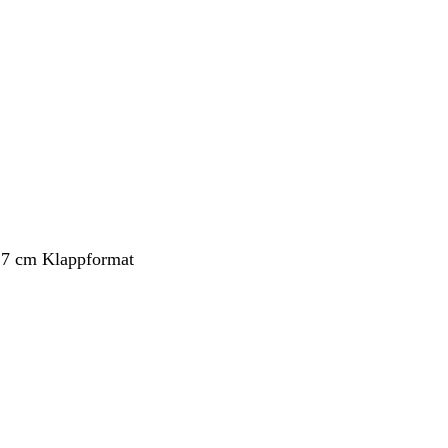
ang
,7 cm Klappformat
ang