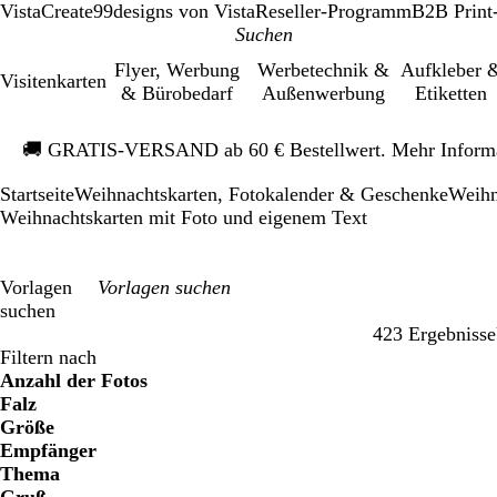
VistaCreate
99designs von Vista
Reseller-Programm
B2B Print
Flyer, Werbung
Werbetechnik &
Aufkleber 
Visitenkarten
& Bürobedarf
Außenwerbung
Etiketten
Galeriebild
🚚
GRATIS-VERSAND ab 60 € Bestellwert. Mehr Inform
1
von
Startseite
Weihnachtskarten, Fotokalender & Geschenke
Weihn
1
Weihnachtskarten mit Foto und eigenem Text
Vorlagen
suchen
423 Ergebnisse
Filter
Filtern nach
Anzahl der Fotos
Falz
Größe
Empfänger
Thema