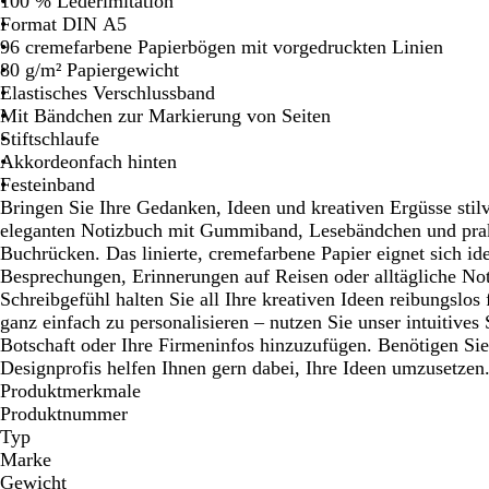
100 % Lederimitation
Schwenken.
Schwenken.
Schwenken.
Format DIN A5
96 cremefarbene Papierbögen mit vorgedruckten Linien
80 g/m² Papiergewicht
Elastisches Verschlussband
Mit Bändchen zur Markierung von Seiten
Stiftschlaufe
Akkordeonfach hinten
Festeinband
Bringen Sie Ihre Gedanken, Ideen und kreativen Ergüsse stilv
eleganten Notizbuch mit Gummiband, Lesebändchen und prak
Buchrücken. Das linierte, cremefarbene Papier eignet sich ide
Besprechungen, Erinnerungen auf Reisen oder alltägliche 
Schreibgefühl halten Sie all Ihre kreativen Ideen reibungslos 
ganz einfach zu personalisieren – nutzen Sie unser intuitives
Botschaft oder Ihre Firmeninfos hinzuzufügen. Benötigen Si
Designprofis helfen Ihnen gern dabei, Ihre Ideen umzusetzen
Produktmerkmale
Produktnummer
Typ
Marke
Gewicht