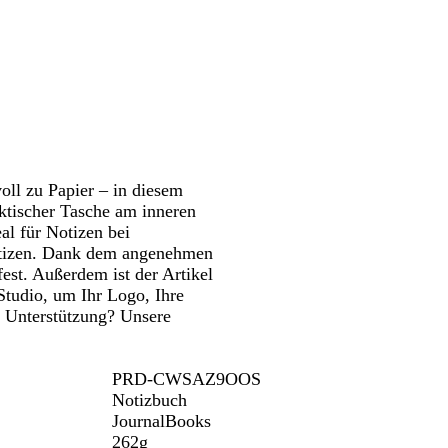
Schwenken.
Schwenken.
ß
w
n
u
b
a
a
g
e
r
e
r
z
oll zu Papier – in diesem
tischer Tasche am inneren
al für Notizen bei
Notizen. Dank dem angenehmen
fest. Außerdem ist der Artikel
 Studio, um Ihr Logo, Ihre
e Unterstützung? Unsere
.
PRD-CWSAZ9OOS
Notizbuch
JournalBooks
262g