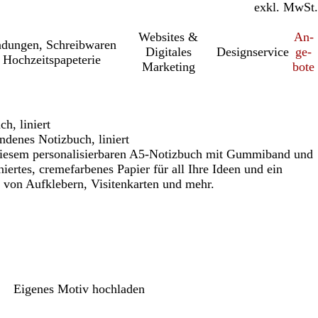
inkl. MwSt.
exkl. MwSt.
Websites &
An­­
a­dung­en, Schreib­wa­ren
Digitales
Designservice
ge­­
 Hochzeitspapeterie
Marketing
bo­­te
, liniert
enes Notizbuch, liniert
diesem personalisierbaren A5-Notizbuch mit Gummiband und
niertes, cremefarbenes Papier für all Ihre Ideen und ein
von Aufklebern, Visitenkarten und mehr.
Eigenes Motiv hochladen