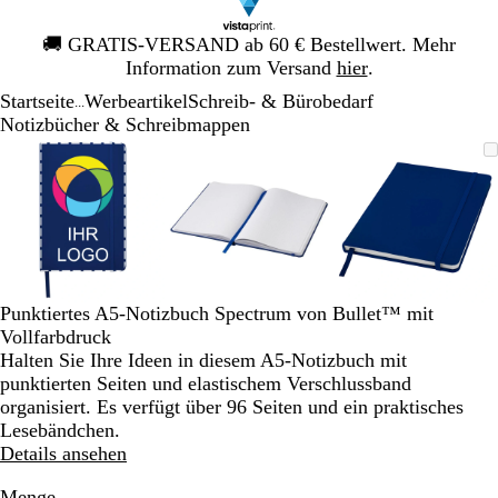
Galeriebild
🚚
GRATIS-VERSAND ab 60 € Bestellwert. Mehr
1
Information zum Versand
hier
.
von
Startseite
Werbeartikel
Schreib- & Bürobedarf
1
...
Notizbücher & Schreibmappen
Galeriebild
Vergrößer-/verkleinerbares
Zoom
Verwenden
Klicken
Vergrößer-/verkleinerbares
Zoom
Verwenden
Klicken
Vergrößer-
Zoom
Verwende
Klicken
1
Bild
auf
Sie
zum
Bild
auf
Sie
zum
Bild
auf
Sie
zum
von
Minimum
die
Vergrößern
Minimum
die
Vergrößern
Minimum
die
Vergrößer
3
Tasten
Tasten
Tasten
+
+
+
und
und
und
-
-
-
zum
zum
zum
Punktiertes A5-Notizbuch Spectrum von Bullet™ mit
Zoomen
Zoomen
Zoomen
Vollfarbdruck
und
und
und
Halten Sie Ihre Ideen in diesem A5-Notizbuch mit
die
die
die
punktierten Seiten und elastischem Verschlussband
Pfeiltasten
Pfeiltasten
Pfeiltasten
organisiert. Es verfügt über 96 Seiten und ein praktisches
zum
zum
zum
Lesebändchen.
Schwenken.
Schwenken.
Schwenke
Details ansehen
Menge