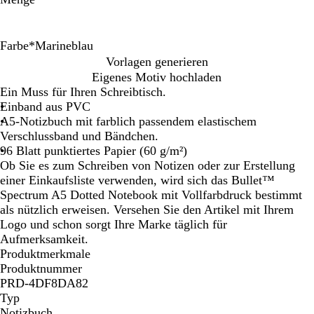
Farbe
*
Marineblau
S
M
Vorlagen generieren
c
a
Eigenes Motiv hochladen
h
r
Ein Muss für Ihren Schreibtisch.
w
i
Einband aus PVC
a
n
A5-Notizbuch mit farblich passendem elastischem
r
e
Verschlussband und Bändchen.
z
b
96 Blatt punktiertes Papier (60 g/m²)
l
Ob Sie es zum Schreiben von Notizen oder zur Erstellung
a
einer Einkaufsliste verwenden, wird sich das Bullet™
u
Spectrum A5 Dotted Notebook mit Vollfarbdruck bestimmt
als nützlich erweisen. Versehen Sie den Artikel mit Ihrem
Logo und schon sorgt Ihre Marke täglich für
Aufmerksamkeit.
Produktmerkmale
Produktnummer
PRD-4DF8DA82
Typ
Notizbuch