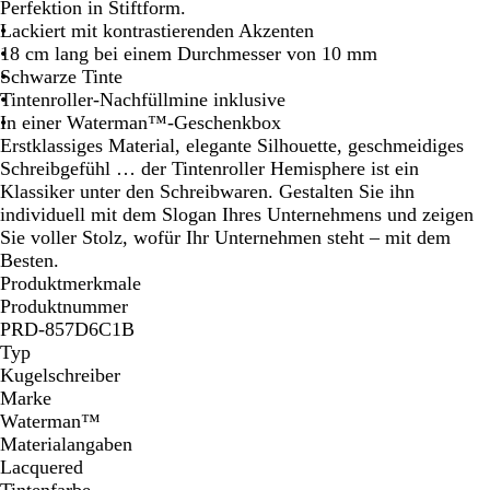
c
Perfektion in Stiftform.
h
Lackiert mit kontrastierenden Akzenten
w
18 cm lang bei einem Durchmesser von 10 mm
a
Schwarze Tinte
r
Tintenroller-Nachfüllmine inklusive
z
In einer Waterman™-Geschenkbox
/
Erstklassiges Material, elegante Silhouette, geschmeidiges
S
Schreibgefühl … der Tintenroller Hemisphere ist ein
i
Klassiker unter den Schreibwaren. Gestalten Sie ihn
l
individuell mit dem Slogan Ihres Unternehmens und zeigen
b
Sie voller Stolz, wofür Ihr Unternehmen steht – mit dem
e
Besten.
r
Produktmerkmale
Produktnummer
PRD-857D6C1B
Typ
Kugelschreiber
Marke
Waterman™
Materialangaben
Lacquered
Tintenfarbe