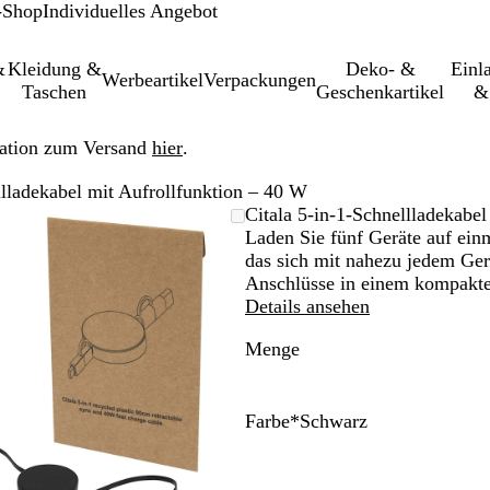
-Shop
Individuelles Angebot
&
Kleidung &
Deko- &
Einl­
Werbeartikel
Verpackungen
Taschen
Geschenkartikel
&
ation zum Versand
hier
.
llladekabel mit Aufrollfunktion – 40 W
Vergrößer-/verkleinerbares
Zoom
Verwenden
Klicken
Citala 5-in-1-Schnellladekabe
Bild
auf
Sie
zum
Laden Sie fünf Geräte auf ein
Minimum
die
Vergrößern
das sich mit nahezu jedem Ger
Tasten
Anschlüsse in einem kompakt
+
Details ansehen
und
Menge
-
zum
Zoomen
und
Farbe
*
Schwarz
die
W
S
Pfeiltasten
e
c
zum
i
h