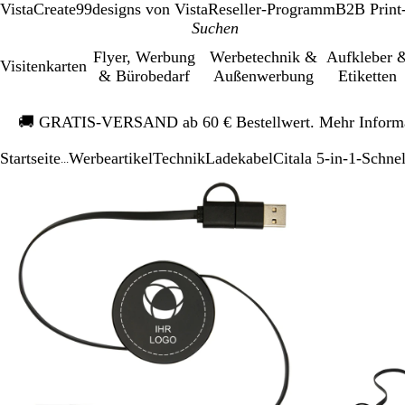
VistaCreate
99designs von Vista
Reseller-Programm
B2B Print
Flyer, Werbung
Werbetechnik &
Aufkleber 
Visitenkarten
& Bürobedarf
Außenwerbung
Etiketten
Galeriebild
🚚
GRATIS-VERSAND ab 60 € Bestellwert. Mehr Inform
1
von
Startseite
Werbeartikel
Technik
Ladekabel
Citala 5-in-1-Schne
1
...
Galeriebild
Vergrößer-/verkleinerbares
Zoom
Verwenden
Klicken
1
Bild
auf
Sie
zum
von
Minimum
die
Vergrößern
2
Tasten
+
und
-
zum
Zoomen
und
die
Pfeiltasten
zum