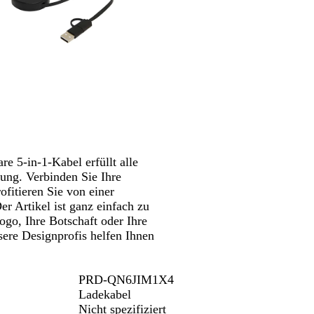
Schwenken.
ß
w
a
r
z
e 5-in-1-Kabel erfüllt alle
ung. Verbinden Sie Ihre
fitieren Sie von einer
er Artikel ist ganz einfach zu
Logo, Ihre Botschaft oder Ihre
ere Designprofis helfen Ihnen
PRD-QN6JIM1X4
Ladekabel
Nicht spezifiziert