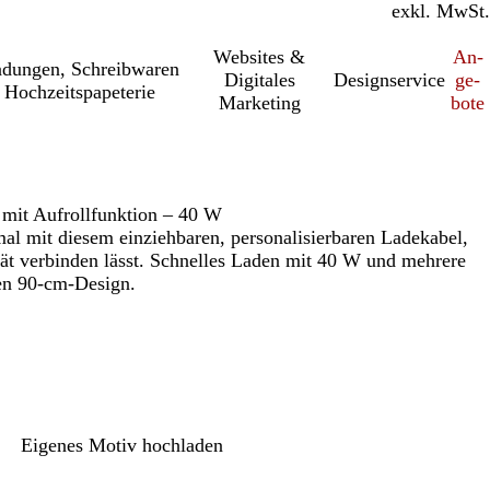
inkl. MwSt.
exkl. MwSt.
Websites &
An­­
a­dung­en, Schreib­wa­ren
Digitales
Designservice
ge­­
 Hochzeitspapeterie
Marketing
bo­­te
l mit Aufrollfunktion – 40 W
mal mit diesem einziehbaren, personalisierbaren Ladekabel,
ät verbinden lässt. Schnelles Laden mit 40 W und mehrere
en 90-cm-Design.
Eigenes Motiv hochladen