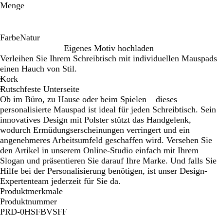
Menge
Farbe
Natur
N
Eigenes Motiv hochladen
a
Verleihen Sie Ihrem Schreibtisch mit individuellen Mauspads
t
einen Hauch von Stil.
u
Kork
r
Rutschfeste Unterseite
Ob im Büro, zu Hause oder beim Spielen – dieses
personalisierte Mauspad ist ideal für jeden Schreibtisch. Sein
innovatives Design mit Polster stützt das Handgelenk,
wodurch Ermüdungserscheinungen verringert und ein
angenehmeres Arbeitsumfeld geschaffen wird. Versehen Sie
den Artikel in unserem Online-Studio einfach mit Ihrem
Slogan und präsentieren Sie darauf Ihre Marke. Und falls Sie
Hilfe bei der Personalisierung benötigen, ist unser Design-
Expertenteam jederzeit für Sie da.
Produktmerkmale
Produktnummer
PRD-0HSFBVSFF