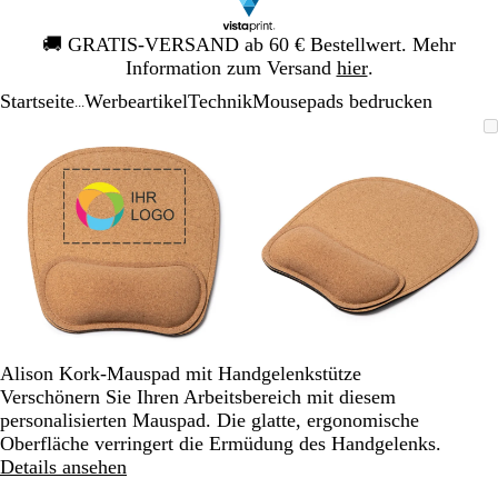
Galeriebild
🚚
GRATIS-VERSAND ab 60 € Bestellwert. Mehr
1
Information zum Versand
hier
.
von
Startseite
Werbeartikel
Technik
Mousepads bedrucken
1
...
Galeriebild
Vergrößer-/verkleinerbares
Zoom
Verwenden
Klicken
Vergrößer-/verk
Zoom
Verwenden
Klicken
1
Bild
auf
Sie
zum
Bild
auf
Sie
zum
von
Minimum
die
Vergrößern
Minimum
die
Vergrößern
2
Tasten
Tasten
+
+
und
und
-
-
zum
zum
Zoomen
Zoomen
und
und
die
die
Alison Kork-Mauspad mit Handgelenkstütze
Pfeiltasten
Pfeiltasten
Verschönern Sie Ihren Arbeitsbereich mit diesem
zum
zum
personalisierten Mauspad. Die glatte, ergonomische
Schwenken.
Schwenken.
Oberfläche verringert die Ermüdung des Handgelenks.
Details ansehen