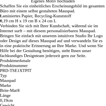
S
Eigenes Motiv hochladen
c
Schaffen Sie ein einheitliches Erscheinungsbild im gesamten
h
Büro mit einem selbst gestalteten Mauspad.
w
Laminiertes Papier, Recycling-Kunststoff
a
0,19 cm H x 19 cm B x 24 cm L
r
Verbinden Sie sich mit Ihrer Kundschaft, während sie im
z
Internet surft – mit diesem personalisierbaren Mauspad.
Bringen Sie einfach mit unserem intuitiven Studio Ihr Logo
oder Design auf dieses Mauspad auf und verwandeln Sie es
in eine praktische Erinnerung an Ihre Marke. Und wenn Sie
Hilfe bei der Gestaltung benötigen, steht Ihnen unser
fachkundiges Designteam jederzeit gern zur Seite.
Produktmerkmale
Produktnummer
PRD-TSE1XTPIT
Typ
Mauspad
Marke
Brite-Mat®
Länge
0,19cm
Gewicht