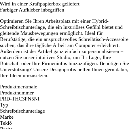
k
Wird in einer Kraftpapierbox geliefert
e
Farbiger Aufkleber inbegriffen
l
Optimieren Sie Ihren Arbeitsplatz mit einer Hybrid-
g
Schreibtischunterlage, die ein luxuriöses Gefühl bietet und
r
gleitende Mausbewegungen ermöglicht. Ideal für
a
Berufstätige, die ein anspruchsvolles Schreibtisch-Accessoire
u
suchen, das ihre tägliche Arbeit am Computer erleichtert.
Außerdem ist der Artikel ganz einfach zu personalisieren –
nutzen Sie unser intuitives Studio, um Ihr Logo, Ihre
Botschaft oder Ihre Firmeninfos hinzuzufügen. Benötigen Sie
Unterstützung? Unsere Designprofis helfen Ihnen gern dabei,
Ihre Ideen umzusetzen.
Produktmerkmale
Produktnummer
PRD-THC3PN5NI
Typ
Schreibtischunterlage
Marke
Tekiō