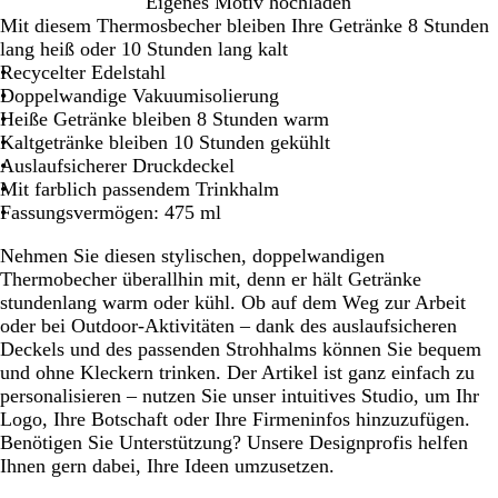
S
G
H
Eigenes Motiv hochladen
c
r
e
Mit diesem Thermosbecher bleiben Ihre Getränke 8 Stunden
h
ü
l
lang heiß oder 10 Stunden lang kalt
w
n
l
Recycelter Edelstahl
a
b
Doppelwandige Vakuumisolierung
r
l
Heiße Getränke bleiben 8 Stunden warm
z
a
Kaltgetränke bleiben 10 Stunden gekühlt
u
Auslaufsicherer Druckdeckel
Mit farblich passendem Trinkhalm
Fassungsvermögen: 475 ml
Nehmen Sie diesen stylischen, doppelwandigen
Thermobecher überallhin mit, denn er hält Getränke
stundenlang warm oder kühl. Ob auf dem Weg zur Arbeit
oder bei Outdoor-Aktivitäten – dank des auslaufsicheren
Deckels und des passenden Strohhalms können Sie bequem
und ohne Kleckern trinken. Der Artikel ist ganz einfach zu
personalisieren – nutzen Sie unser intuitives Studio, um Ihr
Logo, Ihre Botschaft oder Ihre Firmeninfos hinzuzufügen.
Benötigen Sie Unterstützung? Unsere Designprofis helfen
Ihnen gern dabei, Ihre Ideen umzusetzen.