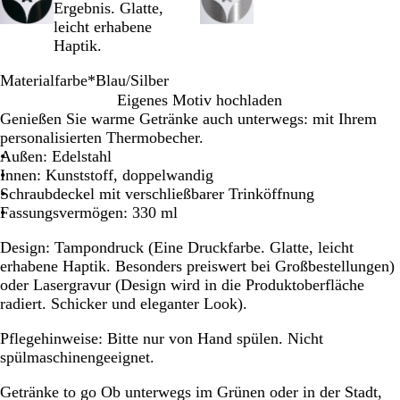
Ergebnis. Glatte,
leicht erhabene
Haptik.
Materialfarbe
*
Blau/Silber
B
S
H
R
Eigenes Motiv hochladen
l
c
e
o
Genießen Sie warme Getränke auch unterwegs: mit Ihrem
a
h
l
t
personalisierten Thermobecher.
u
w
l
/
Außen: Edelstahl
/
a
g
S
Innen: Kunststoff, doppelwandig
S
r
r
i
Schraubdeckel mit verschließbarer Trinköffnung
i
z
ü
l
Fassungsvermögen: 330 ml
l
/
n
b
Design:
Tampondruck (Eine Druckfarbe. Glatte, leicht
b
S
/
e
erhabene Haptik. Besonders preiswert bei Großbestellungen)
e
i
S
r
oder Lasergravur (Design wird in die Produktoberfläche
r
l
i
radiert. Schicker und eleganter Look).
b
l
e
b
Pflegehinweise:
Bitte nur von Hand spülen. Nicht
r
e
spülmaschinengeeignet.
r
Getränke to go
Ob unterwegs im Grünen oder in der Stadt,