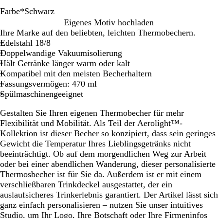
Farbe
*
Schwarz
H
C
G
S
Eigenes Motiv hochladen
e
r
r
c
Ihre Marke auf den beliebten, leichten Thermobechern.
l
e
a
h
Edelstahl 18/8
l
m
u
w
Doppelwandige Vakuumisolierung
r
e
a
Hält Getränke länger warm oder kalt
o
r
Kompatibel mit den meisten Becherhaltern
s
z
Fassungsvermögen: 470 ml
a
Spülmaschinengeeignet
Gestalten Sie Ihren eigenen Thermobecher für mehr
Flexibilität und Mobilität. Als Teil der Aerolight™-
Kollektion ist dieser Becher so konzipiert, dass sein geringes
Gewicht die Temperatur Ihres Lieblingsgetränks nicht
beeinträchtigt. Ob auf dem morgendlichen Weg zur Arbeit
oder bei einer abendlichen Wanderung, dieser personalisierte
Thermosbecher ist für Sie da. Außerdem ist er mit einem
verschließbaren Trinkdeckel ausgestattet, der ein
auslaufsicheres Trinkerlebnis garantiert. Der Artikel lässt sich
ganz einfach personalisieren – nutzen Sie unser intuitives
Studio, um Ihr Logo, Ihre Botschaft oder Ihre Firmeninfos