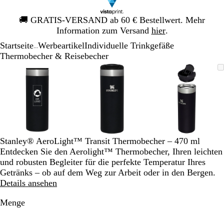
Galeriebild
🚚
GRATIS-VERSAND ab 60 € Bestellwert. Mehr
1
Information zum Versand
hier
.
von
Startseite
Werbeartikel
Individuelle Trinkgefäße
1
...
Thermobecher & Reisebecher
Galeriebild
Vergrößer-/verkleinerbares
Zoom
Verwenden
Klicken
Vergrößer-/verkleinerbares
Zoom
Verwenden
Klicken
Vergrößer-
Zoom
Verwende
Klicken
1
Bild
auf
Sie
zum
Bild
auf
Sie
zum
Bild
auf
Sie
zum
von
Minimum
die
Vergrößern
Minimum
die
Vergrößern
Minimum
die
Vergrößer
3
Tasten
Tasten
Tasten
+
+
+
und
und
und
-
-
-
zum
zum
zum
Stanley® AeroLight™ Transit Thermobecher – 470 ml
Zoomen
Zoomen
Zoomen
Entdecken Sie den Aerolight™ Thermobecher, Ihren leichten
und
und
und
und robusten Begleiter für die perfekte Temperatur Ihres
die
die
die
Getränks – ob auf dem Weg zur Arbeit oder in den Bergen.
Pfeiltasten
Pfeiltasten
Pfeiltasten
Details ansehen
zum
zum
zum
Schwenken.
Schwenken.
Schwenke
Menge