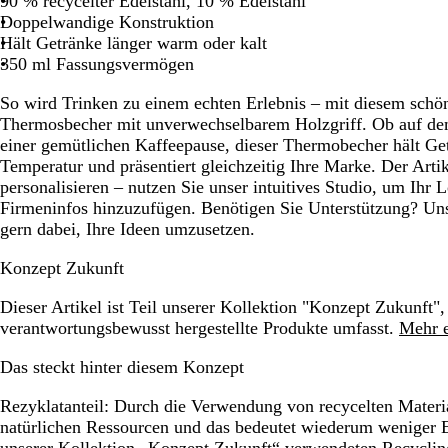
90 % recycelter Edelstahl, 10 % Edelstahl
Schwenken.
Schwenken.
Schwenken.
Schwenken.
Schwenke
Doppelwandige Konstruktion
Hält Getränke länger warm oder kalt
350 ml Fassungsvermögen
So wird Trinken zu einem echten Erlebnis – mit diesem sch
Thermosbecher mit unverwechselbarem Holzgriff. Ob auf de
einer gemütlichen Kaffeepause, dieser Thermobecher hält Get
Temperatur und präsentiert gleichzeitig Ihre Marke. Der Artik
personalisieren – nutzen Sie unser intuitives Studio, um Ihr 
Firmeninfos hinzuzufügen. Benötigen Sie Unterstützung? Uns
gern dabei, Ihre Ideen umzusetzen.
Konzept Zukunft
Dieser Artikel ist Teil unserer Kollektion "Konzept Zukunft",
verantwortungsbewusst hergestellte Produkte umfasst.
Mehr e
Das steckt hinter diesem Konzept
Rezyklatanteil:
Durch die Verwendung von recycelten Material
natürlichen Ressourcen und das bedeutet wiederum weniger