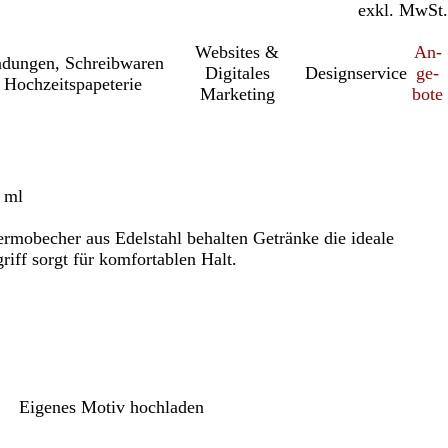
inkl. MwSt.
exkl. MwSt.
Websites &
An­­
a­dung­en, Schreib­wa­ren
Digitales
Designservice
ge­­
 Hochzeitspapeterie
Marketing
bo­­te
 ml
rmobecher aus Edelstahl behalten Getränke die ideale
riff sorgt für komfortablen Halt.
Eigenes Motiv hochladen