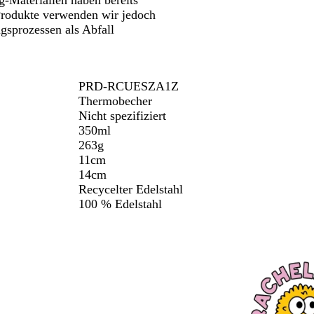
-Materialien haben bereits
 Produkte verwenden wir jedoch
ngsprozessen als Abfall
PRD-RCUESZA1Z
Thermobecher
Nicht spezifiziert
350ml
263g
11cm
14cm
Recycelter Edelstahl
100 % Edelstahl