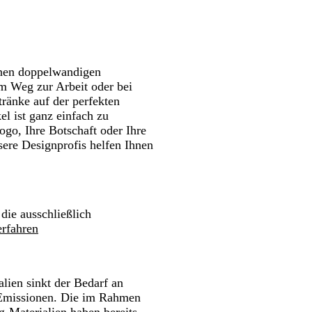
n.
Schwenken.
Schwenken.
Schwenken.
w
ß
a
r
z
önen doppelwandigen
m Weg zur Arbeit oder bei
ränke auf der perfekten
el ist ganz einfach zu
Logo, Ihre Botschaft oder Ihre
ere Designprofis helfen Ihnen
 die ausschließlich
rfahren
ien sinkt der Bedarf an
 Emissionen. Die im Rahmen