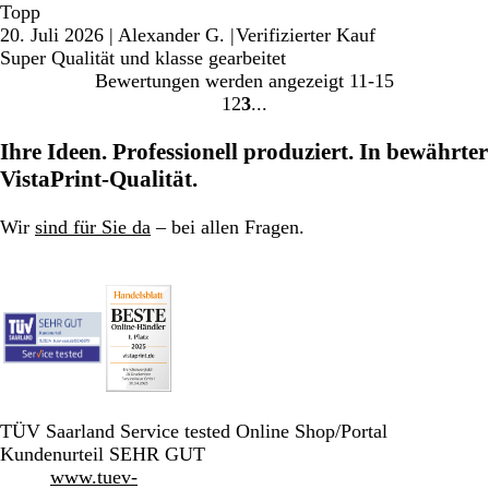
Topp
20. Juli 2026
|
Alexander G.
|
Verifizierter Kauf
Super Qualität und klasse gearbeitet
Bewertungen werden angezeigt
11-15
1
2
3
Gehe
Gehe
Gehe
zu
zu
zu
Ihre Ideen. Professionell produziert. In bewährter
Seite
Seite
Seite
VistaPrint-Qualität.
Wir
sind für Sie da
– bei allen Fragen.
TÜV Saarland Service tested Online Shop/Portal
Kundenurteil SEHR GUT
www.tuev-