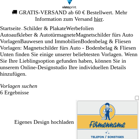
Galeriebild
🚚
GRATIS-VERSAND ab 60 € Bestellwert. Mehr
1
Information zum Versand
hier
.
von
Startseite
Schilder & Plakate
Werbefolien
1
...
Autoaufkleber & Autotürmagnete
Magnetschilder fürs Auto
Vorlagen
Bauwesen und Immobilien
Bodenbelag & Fliesen
Vorlagen: Magnetschilder fürs Auto - Bodenbelag & Fliesen
Unten finden Sie einige unserer beliebtesten Vorlagen. Wenn
Sie Ihre Lieblingsoption gefunden haben, können Sie in
unserem Online-Designstudio Ihre individuellen Details
hinzufügen.
Vorlagen suchen
6 Ergebnisse
Filter
Eigenes Design hochladen