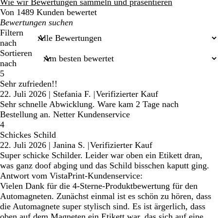
Bewertungen
Wie wir Bewertungen sammeln und präsentieren
Von 1489 Kunden bewertet
Meine
Sucheingaben
Filtern
nach
Sortieren
nach
5
Sehr zufrieden!!
22. Juli 2026
|
Stefania F.
|
Verifizierter Kauf
Sehr schnelle Abwicklung. Ware kam 2 Tage nach
Bestellung an. Netter Kundenservice
4
Schickes Schild
22. Juli 2026
|
Janina S.
|
Verifizierter Kauf
Super schicke Schilder. Leider war oben ein Etikett dran,
was ganz doof abging und das Schild bisschen kaputt ging.
Antwort vom VistaPrint-Kundenservice:
Vielen Dank für die 4-Sterne-Produktbewertung für den
Automagneten. Zunächst einmal ist es schön zu hören, dass
die Automagnete super stylisch sind. Es ist ärgerlich, dass
oben auf dem Magneten ein Etikett war, das sich auf eine