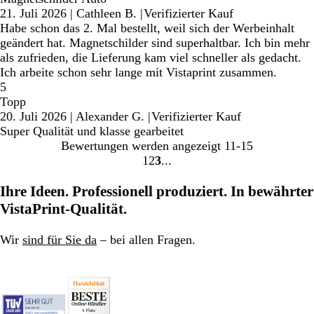
21. Juli 2026
|
Cathleen B.
|
Verifizierter Kauf
Habe schon das 2. Mal bestellt, weil sich der Werbeinhalt
geändert hat. Magnetschilder sind superhaltbar. Ich bin mehr
als zufrieden, die Lieferung kam viel schneller als gedacht.
Ich arbeite schon sehr lange mit Vistaprint zusammen.
5
Topp
20. Juli 2026
|
Alexander G.
|
Verifizierter Kauf
Super Qualität und klasse gearbeitet
Bewertungen werden angezeigt
11-15
1
2
3
Gehe
Gehe
Gehe
zu
zu
zu
Ihre Ideen. Professionell produziert. In bewährter
Seite
Seite
Seite
VistaPrint-Qualität.
Wir
sind für Sie da
– bei allen Fragen.