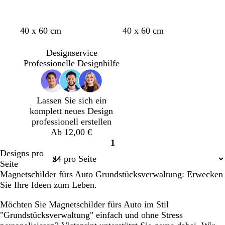
a
u
O
W
W
W
G
W
W
D
B
40 x 60 cm
40 x 60 cm
l
e
e
e
r
a
e
u
r
i
i
i
i
a
l
i
n
a
Designservice
v
ß
ß
ß
u
d
n
k
u
Professionelle Designhilfe
g
g
r
e
n
r
r
o
l
ü
ü
t
b
Lassen Sie sich ein
n
n
l
komplett neues Design
a
professionell erstellen
u
Ab 12,00 €
1
Seite
Designs pro
1
Seite
Magnetschilder fürs Auto Grundstücksverwaltung: Erwecken
Sie Ihre Ideen zum Leben.
Möchten Sie Magnetschilder fürs Auto im Stil
"Grundstücksverwaltung" einfach und ohne Stress