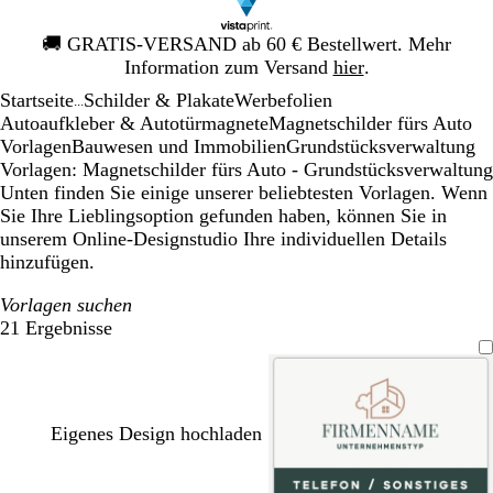
Galeriebild
🚚
GRATIS-VERSAND ab 60 € Bestellwert. Mehr
1
Information zum Versand
hier
.
von
Startseite
Schilder & Plakate
Werbefolien
1
...
Autoaufkleber & Autotürmagnete
Magnetschilder fürs Auto
Vorlagen
Bauwesen und Immobilien
Grundstücksverwaltung
Vorlagen: Magnetschilder fürs Auto - Grundstücksverwaltung
Unten finden Sie einige unserer beliebtesten Vorlagen. Wenn
Sie Ihre Lieblingsoption gefunden haben, können Sie in
unserem Online-Designstudio Ihre individuellen Details
hinzufügen.
Vorlagen suchen
21 Ergebnisse
Filter
Eigenes Design hochladen