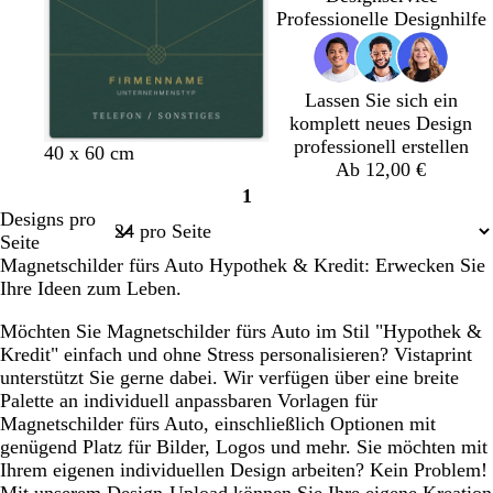
w
k
k
k
d
ß
v
ß
ß
ß
u
Professionelle Designhilfe
a
e
e
e
g
g
r
l
l
l
r
r
z
b
g
b
ü
ü
Lassen Sie sich ein
r
r
l
n
n
komplett neues Design
a
a
a
professionell erstellen
W
W
D
B
u
u
u
40 x 60 cm
Ab 12,00 €
a
e
u
r
n
1
l
i
n
a
Seite
Designs pro
d
n
k
u
1
Seite
g
r
e
n
Magnetschilder fürs Auto Hypothek & Kredit: Erwecken Sie
r
o
l
Ihre Ideen zum Leben.
ü
t
b
n
l
Möchten Sie Magnetschilder fürs Auto im Stil "Hypothek &
a
Kredit" einfach und ohne Stress personalisieren? Vistaprint
u
unterstützt Sie gerne dabei. Wir verfügen über eine breite
Palette an individuell anpassbaren Vorlagen für
Magnetschilder fürs Auto, einschließlich Optionen mit
genügend Platz für Bilder, Logos und mehr. Sie möchten mit
Ihrem eigenen individuellen Design arbeiten? Kein Problem!
Mit unserem Design-Upload können Sie Ihre eigene Kreation