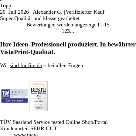
Topp
20. Juli 2026
|
Alexander G.
|
Verifizierter Kauf
Super Qualität und klasse gearbeitet
Bewertungen werden angezeigt
11-15
1
2
3
Gehe
Gehe
Gehe
zu
zu
zu
Ihre Ideen. Professionell produziert. In bewährter
Seite
Seite
Seite
VistaPrint-Qualität.
Wir
sind für Sie da
– bei allen Fragen.
TÜV Saarland Service tested Online Shop/Portal
Kundenurteil SEHR GUT
www.tuev-