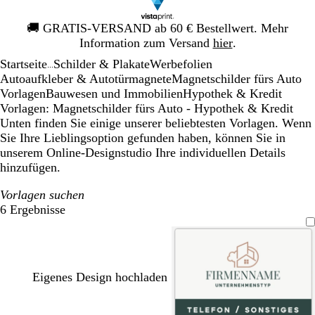
Galeriebild
🚚
GRATIS-VERSAND ab 60 € Bestellwert. Mehr
1
Information zum Versand
hier
.
von
Startseite
Schilder & Plakate
Werbefolien
1
...
Autoaufkleber & Autotürmagnete
Magnetschilder fürs Auto
Vorlagen
Bauwesen und Immobilien
Hypothek & Kredit
Vorlagen: Magnetschilder fürs Auto - Hypothek & Kredit
Unten finden Sie einige unserer beliebtesten Vorlagen. Wenn
Sie Ihre Lieblingsoption gefunden haben, können Sie in
unserem Online-Designstudio Ihre individuellen Details
hinzufügen.
Vorlagen suchen
6 Ergebnisse
Filter
Eigenes Design hochladen