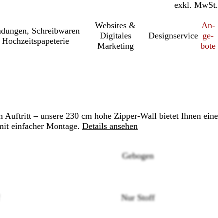
inkl. MwSt.
exkl. MwSt.
Websites &
An­­
a­dung­en, Schreib­wa­ren
Digitales
Designservice
ge­­
 Hochzeitspapeterie
Marketing
bo­­te
Auftritt – unsere 230 cm hohe Zipper-Wall bietet Ihnen eine
mit einfacher Montage.
Details ansehen
Gebogen
Nur Stoff
Loading