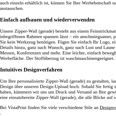
auch einzeln erhältlich ist, können Sie Ihre Werbebotschaft n
austauschen.
Einfach aufbauen und wiederverwenden
Unsere Zipper-Wall (gerade) besteht aus einem Feinstrickmater
inbegriffenen Rahmen spannen lässt – ein anschmiegsamer, pr
Sie kein Werkzeug benötigen. Fügen Sie einfach Ihr Logo, 
Details hinzu, ganz nach Wunsch, ganz nach Lust und Laune –
Messen, Konferenzen und mehr. Eine leichte, einfach beweg
Werbefläche. Der Stoffüberzug ist waschmaschinengeeignet.
Intuitives Designverfahren
Um Ihre personalisierte Zipper-Wall (gerade) zu gestalten, la
Design über unseren Design-Upload hoch. Sobald Sie fertig si
haben, kümmern wir uns um Druck und Versand an Ihre gewün
eine einsatzbereite Zipper-Wall (gerade), die alle Blicke auf s
Bei VistaPrint finden Sie viele verschiedene Stile an
Designvo
.