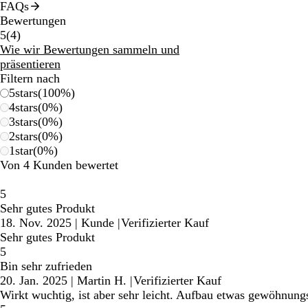
FAQs
Bewertungen
4
5
(
4
)
Bewertungen
Wie wir Bewertungen sammeln und
präsentieren
Filtern nach
5
stars
(
100
%)
4
stars
(
0
%)
3
stars
(
0
%)
2
stars
(
0
%)
1
star
(
0
%)
Von 4 Kunden bewertet
5
Sehr gutes Produkt
18. Nov. 2025
|
Kunde
|
Verifizierter Kauf
Sehr gutes Produkt
5
Bin sehr zufrieden
20. Jan. 2025
|
Martin H.
|
Verifizierter Kauf
Wirkt wuchtig, ist aber sehr leicht. Aufbau etwas gewöhnung