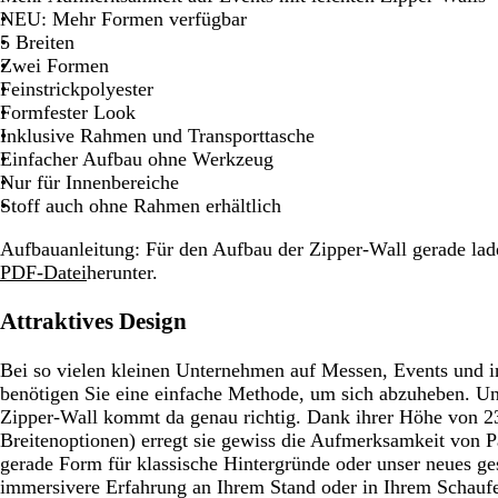
e
e
o
e
e
c
o
l
o
e
l
l
a
l
NEU:
Mehr Formen verfügbar
l
i
t
i
i
h
t
a
s
l
l
l
u
l
5 Breiten
b
ß
ß
ß
w
u
a
b
g
g
n
b
Zwei Formen
a
r
r
l
Feinstrickpolyester
r
a
a
a
Formfester Look
z
u
u
u
Inklusive Rahmen und Transporttasche
Einfacher Aufbau ohne Werkzeug
Nur für Innenbereiche
Stoff auch ohne Rahmen erhältlich
Aufbauanleitung: Für den Aufbau der Zipper-Wall gerade lade
PDF-Datei
herunter.
Attraktives Design
Bei so vielen kleinen Unternehmen auf Messen, Events und 
benötigen Sie eine einfache Methode, um sich abzuheben. Uns
Zipper-Wall kommt da genau richtig. Dank ihrer Höhe von 2
Breitenoptionen) erregt sie gewiss die Aufmerksamkeit von P
gerade Form für klassische Hintergründe oder unser neues g
immersivere Erfahrung an Ihrem Stand oder in Ihrem Schaufe