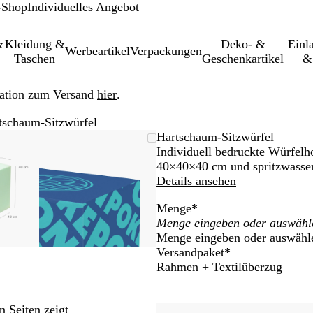
-Shop
Individuelles Angebot
&
Kleidung &
Deko- &
Einl­
Werbeartikel
Verpackungen
Taschen
Geschenkartikel
&
ation zum Versand
hier
.
tschaum-Sitzwürfel
größer-/verkleinerbares
om
wenden
cken
Vergrößer-/verkleinerbares
Zoom
Verwenden
Klicken
Hartschaum-Sitzwürfel
d
m
Bild
auf
Sie
zum
Individuell bedruckte Würfelh
nimum
größern
Minimum
die
Vergrößern
40×40×40 cm und spritzwasser
ten
Tasten
Details ansehen
+
Menge
*
und
-
Menge eingeben oder auswähl
m
zum
Versandpaket
*
omen
Zoomen
Rahmen + Textilüberzug
und
die
ltasten
Pfeiltasten
n Seiten zeigt
m
zum