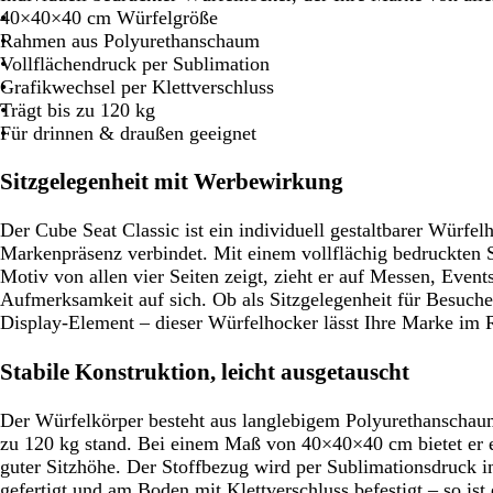
40×40×40 cm Würfelgröße
Schwenken.
Schwenken.
Sch
Rahmen aus Polyurethanschaum
Vollflächendruck per Sublimation
Grafikwechsel per Klettverschluss
Trägt bis zu 120 kg
Für drinnen & draußen geeignet
Sitzgelegenheit mit Werbewirkung
Der Cube Seat Classic ist ein individuell gestaltbarer Würfel
Markenpräsenz verbindet. Mit einem vollflächig bedruckten S
Motiv von allen vier Seiten zeigt, zieht er auf Messen, Even
Aufmerksamkeit auf sich. Ob als Sitzgelegenheit für Besucher
Display-Element – dieser Würfelhocker lässt Ihre Marke im 
Stabile Konstruktion, leicht ausgetauscht
Der Würfelkörper besteht aus langlebigem Polyurethanschaum
zu 120 kg stand. Bei einem Maß von 40×40×40 cm bietet er 
guter Sitzhöhe. Der Stoffbezug wird per Sublimationsdruc
gefertigt und am Boden mit Klettverschluss befestigt – so ist