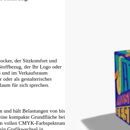
wenken.
Schwenken.
hocker, der Sitzkomfort und
toffbezug, der Ihr Logo oder
ts und im Verkaufsraum
 oder als gestalterisches
Raum für sich sprechen.
 und hält Belastungen von bis
eine kompakte Grundfläche bei
k im vollen CMYK-Farbspektrum
 ein Grafikwechsel in