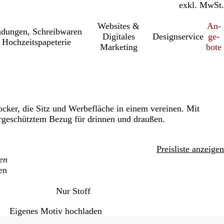
inkl. MwSt.
exkl. MwSt.
Websites &
An­­
a­dung­en, Schreib­wa­ren
Digitales
Designservice
ge­­
 Hochzeitspapeterie
Marketing
bo­­te
ocker, die Sitz und Werbefläche in einem vereinen. Mit
geschütztem Bezug für drinnen und draußen.
Preisliste anzeigen
en
Nur Stoff
Eigenes Motiv hochladen